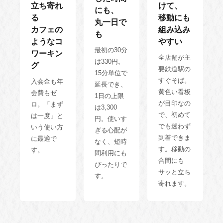
立ち寄れ
けて、
にも、
る
移動にも
丸一日で
カフェの
組み込み
も
ようなコ
やすい
最初の30分
ワーキン
全店舗が主
は330円。
グ
要鉄道駅の
15分単位で
すぐそば。
入会金も年
延長でき、
黄色い看板
会費もゼ
1日の上限
が目印なの
ロ。「まず
は3,300
で、初めて
は一度」と
円。使いす
でも迷わず
いう使い方
ぎる心配が
到着できま
に最適で
なく、短時
す。移動の
す。
間利用にも
合間にも
ぴったりで
サッと立ち
す。
寄れます。