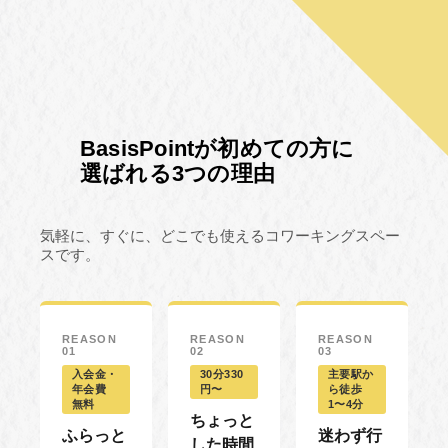
BasisPointが初めての方に
選ばれる3つの理由
気軽に、すぐに、どこでも使えるコワーキングスペー
スです。
REASON
REASON
REASON
01
02
03
入会金・
30分330
主要駅か
年会費
円〜
ら徒歩
無料
1〜4分
ちょっと
ふらっと
迷わず行
した時間