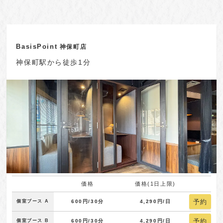
BasisPoint
神保町店
神保町駅から徒歩1分
価格
価格(1日上限)
予約
個室ブース A
600円/30分
4,290円/日
予約
個室ブース B
600円/30分
4,290円/日