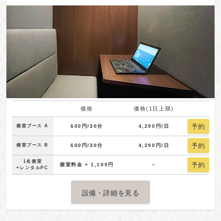
価格
価格(1日上限)
予約
個室ブース A
600円/30分
4,290円/日
予約
個室ブース B
600円/30分
4,290円/日
1名個室
予約
個室料金 + 1,100円
－
+レンタルPC
設備・詳細を見る