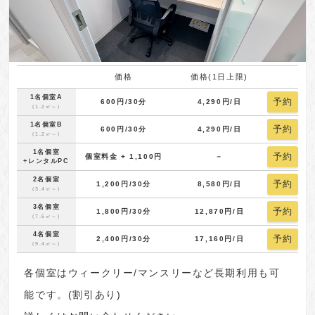
価格
価格(1日上限)
1名個室A
予約
600円
/30分
4,290円
/日
(1.2㎡～)
1名個室B
予約
600円
/30分
4,290円
/日
(1.2㎡～)
1名個室
予約
個室料金 + 1,100円
－
+レンタルPC
2名個室
予約
1,200円
/30分
8,580円
/日
(3.4㎡～)
3名個室
予約
1,800円
/30分
12,870円
/日
(7.6㎡～)
4名個室
予約
2,400円
/30分
17,160円
/日
(9.4㎡～)
各個室はウィークリー/マンスリーなど長期利用も可
能です。(割引あり)