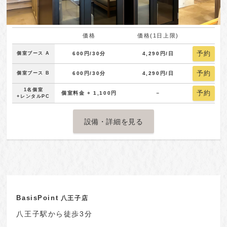
価格
価格(1日上限)
予約
個室ブース A
600円/30分
4,290円/日
予約
個室ブース B
600円/30分
4,290円/日
1名個室
予約
個室料金 + 1,100円
－
+レンタルPC
設備・詳細を見る
BasisPoint
八王子店
八王子駅から徒歩3分