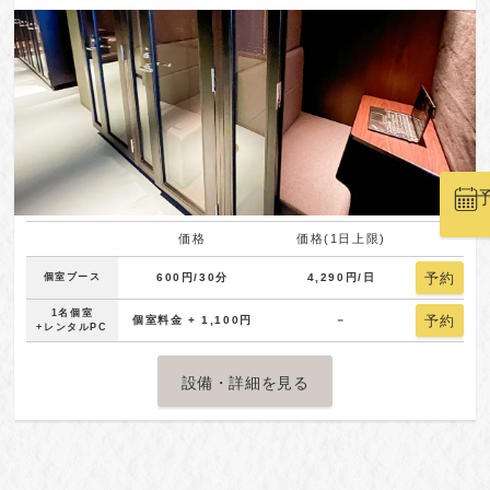
価格
価格(1日上限)
予約
個室ブース
600円/30分
4,290円/日
1名個室
予約
個室料金 + 1,100円
－
+レンタルPC
設備・詳細を見る