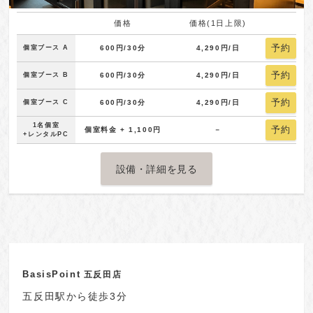
価格
価格(1日上限)
予約
個室ブース A
600円/30分
4,290円/日
予約
個室ブース B
600円/30分
4,290円/日
予約
個室ブース C
600円/30分
4,290円/日
1名個室
予約
個室料金 + 1,100円
－
+レンタルPC
設備・詳細を見る
BasisPoint
五反田店
五反田駅から徒歩3分