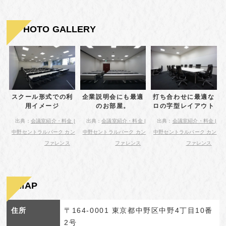
PHOTO GALLERY
スクール形式での利
企業説明会にも最適
打ち合わせに最適な
用イメージ
のお部屋。
ロの字型レイアウト
出典：
会議室紹介・料金 |
出典：
会議室紹介・料金 |
出典：
会議室紹介・料金 |
中野セントラルパーク カン
中野セントラルパーク カン
中野セントラルパーク カン
ファレンス
ファレンス
ファレンス
MAP
住所
〒164-0001 東京都中野区中野4丁目10番
2号