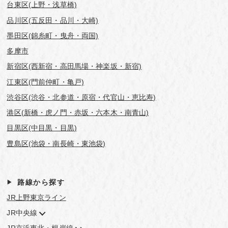
台東区(上野・浅草橋)
品川区(五反田・品川・大崎)
墨田区(錦糸町・曳舟・両国)
多摩市
新宿区(西新宿・高田馬場・神楽坂・新宿)
江東区(門前仲町・亀戸)
渋谷区(渋谷・北参道・原宿・代官山・恵比寿)
港区(新橋・虎ノ門・赤坂・六本木・南青山)
目黒区(中目黒・目黒)
豊島区(池袋・南長崎・東池袋)
路線から探す
JR上野東京ライン
JR中央線