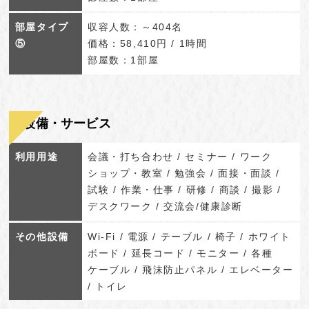
部屋タイプ
収容人数：～404名
⑤
価格：58,410円 / 1時間
部屋数：1部屋
設備・サービス
利用用途
会議・打ち合わせ / セミナー / ワーク
ショップ・教室 / 勉強会 / 面接・面談 /
試験 / 作業・仕事 / 研修 / 商談 / 撮影 /
デスクワーク / 交流会/健康診断
その他設備
Wi-Fi / 電源 / テーブル / 椅子 / ホワイト
ボード / 延長コード / モニター / 各種
ケーブル / 飛沫防止パネル / エレベーター
/ トイレ