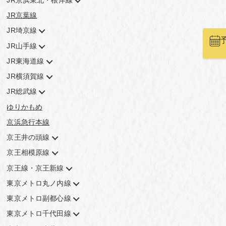
JR京浜東北・根岸線
JR京葉線
JR埼京線
JR山手線
JR東海道線
JR横須賀線
JR総武線
ゆりかもめ
京浜急行本線
京王井の頭線
京王相模原線
京王線・京王新線
東京メトロ丸ノ内線
東京メトロ副都心線
東京メトロ千代田線