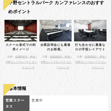
中野セントラルパーク カンファレンスのおすす
めポイント
スクール形式での利
企業説明会にも最適
打ち合わせに最適な
用イメージ
のお部屋。
ロの字型レイアウト
出典：
会議室紹介・料金 |
出典：
会議室紹介・料金 |
出典：
会議室紹介・料金 |
中野セントラルパーク カン
中野セントラルパーク カン
中野セントラルパーク カン
ファレンス
ファレンス
ファレンス
基本情報
営業ステー
営業中
タス