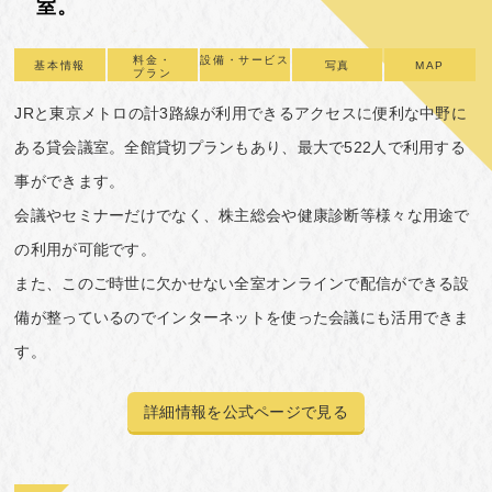
室。
料金・
設備・サービス
基本情報
写真
MAP
プラン
JRと東京メトロの計3路線が利用できるアクセスに便利な中野に
ある貸会議室。
全館貸切プランもあり、最大で522人で利用する
事ができます。
会議やセミナーだけでなく、株主総会や健康診断等様々な用途で
の利用が可能です。
また、このご時世に欠かせない全室オンラインで配信ができる設
備が整っているのでインターネットを使った会議にも活用できま
す。
詳細情報を公式ページで見る