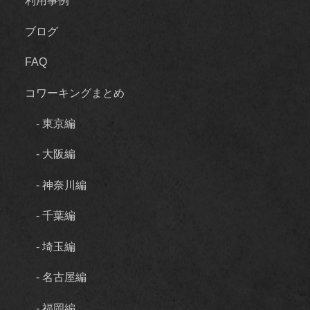
利用事例
ブログ
FAQ
コワーキングまとめ
- 東京編
- 大阪編
- 神奈川編
- 千葉編
- 埼玉編
- 名古屋編
- 福岡編