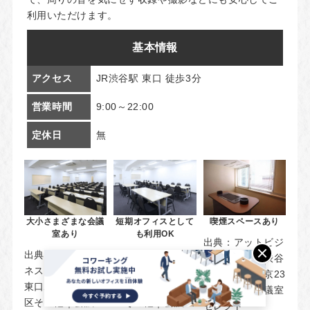
利用いただけます。
基本情報
アクセス
JR渋谷駅 東口 徒歩3分
営業時間
9:00～22:00
定休日
無
大小さまざまな会議
短期オフィスとして
喫煙スペースあり
室あり
も利用OK
出典：
アットビジ
出典：
アットビジ
出典：
アットビジ
ネスセンター渋谷
ネスセンター渋谷
ネスセンター渋谷
東口駅前｜東京23
東口駅前｜東京23
東口駅前｜東京23
区その他｜会議室
区その他｜会議室
区その他｜会議室
セレクト