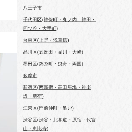
八王子市
千代田区(神保町・丸ノ内、神田・
四ツ谷・大手町)
台東区(上野・浅草橋)
品川区(五反田・品川・大崎)
墨田区(錦糸町・曳舟・両国)
多摩市
新宿区(西新宿・高田馬場・神楽
坂・新宿)
江東区(門前仲町・亀戸)
渋谷区(渋谷・北参道・原宿・代官
山・恵比寿)