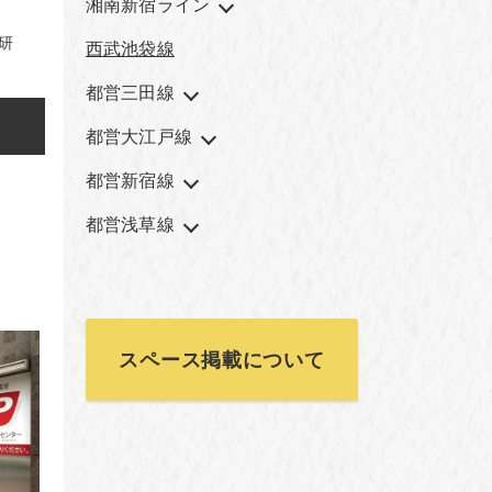
湘南新宿ライン
研
西武池袋線
都営三田線
都営大江戸線
都営新宿線
都営浅草線
スペース掲載について