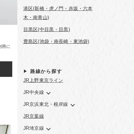
港区(新橋・虎ノ門・赤坂・六本
木・南青山)
目黒区(中目黒・目黒)
豊島区(池袋・南長崎・東池袋)
利用に
路線から探す
JR上野東京ライン
JR中央線
JR京浜東北・根岸線
JR京葉線
JR埼京線