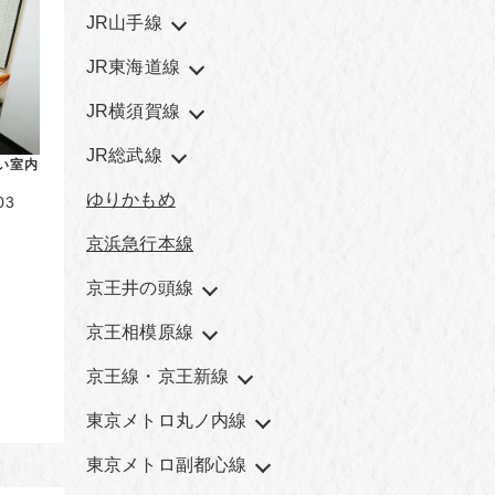
JR山手線
JR東海道線
JR横須賀線
JR総武線
い室内
ゆりかもめ
3
京浜急行本線
ス
京王井の頭線
京王相模原線
京王線・京王新線
東京メトロ丸ノ内線
東京メトロ副都心線