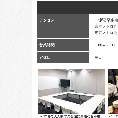
アクセス
JR新宿駅東
東京メトロ丸
東京メトロ副
営業時間
9:00～20:00
定休日
平日
～42名の大人数での会議に最適なお部屋。
パー