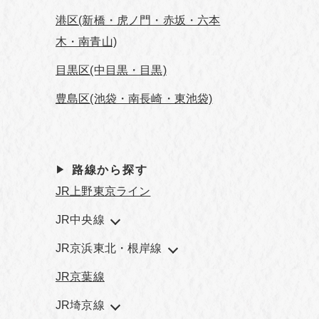
港区(新橋・虎ノ門・赤坂・六本
木・南青山)
目黒区(中目黒・目黒)
豊島区(池袋・南長崎・東池袋)
路線から探す
JR上野東京ライン
JR中央線
JR京浜東北・根岸線
JR京葉線
JR埼京線