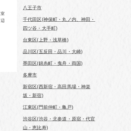
八王子市
議室
千代田区(神保町・丸ノ内、神田・
周辺
四ツ谷・大手町)
台東区(上野・浅草橋)
品川区(五反田・品川・大崎)
墨田区(錦糸町・曳舟・両国)
多摩市
新宿区(西新宿・高田馬場・神楽
坂・新宿)
江東区(門前仲町・亀戸)
渋谷区(渋谷・北参道・原宿・代官
山・恵比寿)