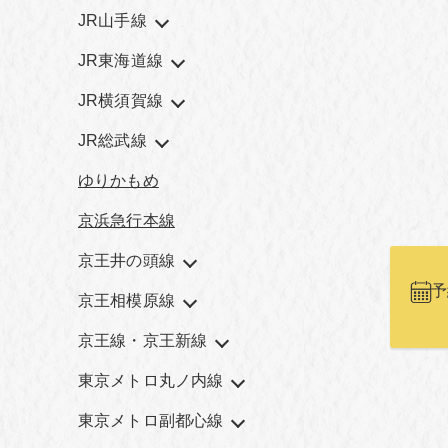
JR山手線
JR東海道線
JR横須賀線
JR総武線
ゆりかもめ
京浜急行本線
京王井の頭線
予
京王相模原線
京王線・京王新線
東京メトロ丸ノ内線
東京メトロ副都心線