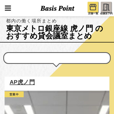
店舗一覧
会議室予約
都内の働く場所まとめ
東京メトロ銀座線 虎ノ門 の
おすすめ貸会議室まとめ
AP虎ノ門
営業中