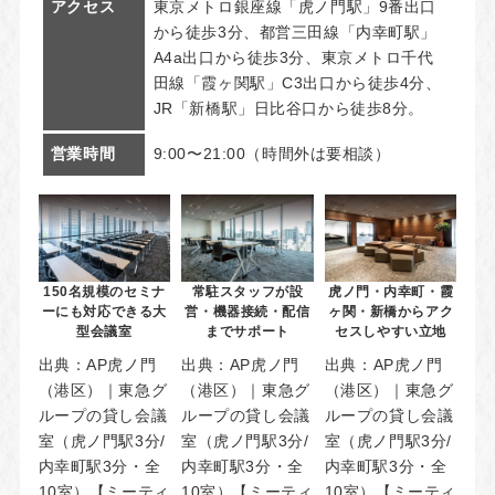
アクセス
東京メトロ銀座線「虎ノ門駅」9番出口
から徒歩3分、都営三田線「内幸町駅」
A4a出口から徒歩3分、東京メトロ千代
田線「霞ヶ関駅」C3出口から徒歩4分、
JR「新橋駅」日比谷口から徒歩8分。
営業時間
9:00〜21:00（時間外は要相談）
150名規模のセミナ
常駐スタッフが設
虎ノ門・内幸町・霞
ーにも対応できる大
営・機器接続・配信
ヶ関・新橋からアク
型会議室
までサポート
セスしやすい立地
出典：
AP虎ノ門
出典：
AP虎ノ門
出典：
AP虎ノ門
（港区）｜東急グ
（港区）｜東急グ
（港区）｜東急グ
ループの貸し会議
ループの貸し会議
ループの貸し会議
室（虎ノ門駅3分/
室（虎ノ門駅3分/
室（虎ノ門駅3分/
内幸町駅3分・全
内幸町駅3分・全
内幸町駅3分・全
10室）【ミーティ
10室）【ミーティ
10室）【ミーティ