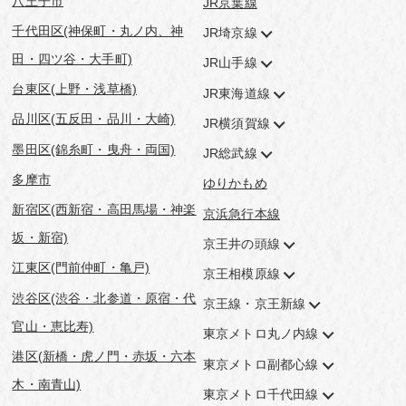
八王子市
JR京葉線
千代田区(神保町・丸ノ内、神
JR埼京線
田・四ツ谷・大手町)
JR山手線
台東区(上野・浅草橋)
JR東海道線
品川区(五反田・品川・大崎)
JR横須賀線
墨田区(錦糸町・曳舟・両国)
JR総武線
多摩市
ゆりかもめ
新宿区(西新宿・高田馬場・神楽
京浜急行本線
坂・新宿)
京王井の頭線
江東区(門前仲町・亀戸)
京王相模原線
渋谷区(渋谷・北参道・原宿・代
京王線・京王新線
官山・恵比寿)
東京メトロ丸ノ内線
港区(新橋・虎ノ門・赤坂・六本
東京メトロ副都心線
木・南青山)
東京メトロ千代田線