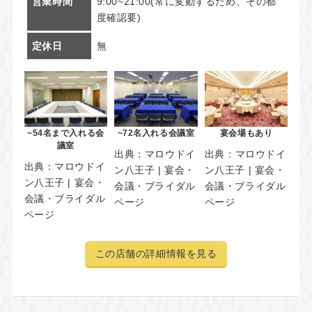
営業時間
9:00~21:00(常に変動するため、その都
度確認要)
定休日
無
~54名まで入れる会
~72名入れる会議室
宴会場もあり
議室
出典：
マロウドイ
出典：
マロウドイ
出典：
マロウドイ
ン八王子 | 宴会・
ン八王子 | 宴会・
ン八王子 | 宴会・
会議・ブライダル
会議・ブライダル
会議・ブライダル
ページ
ページ
ページ
この店舗の詳細情報を見る