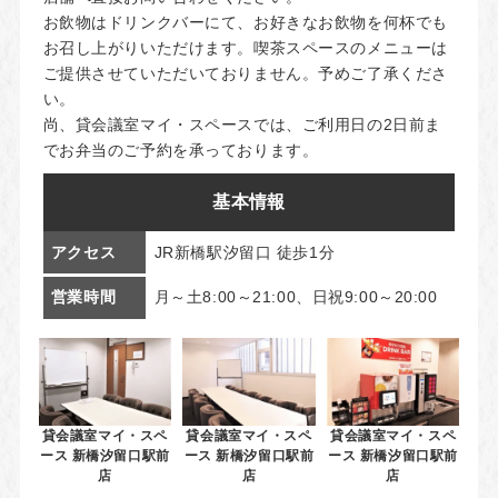
お飲物はドリンクバーにて、お好きなお飲物を何杯でも
お召し上がりいただけます。喫茶スペースのメニューは
ご提供させていただいておりません。予めご了承くださ
い。
尚、貸会議室マイ・スペースでは、ご利用日の2日前ま
でお弁当のご予約を承っております。
基本情報
アクセス
JR新橋駅汐留口 徒歩1分
営業時間
月～土8:00～21:00、日祝9:00～20:00
貸会議室マイ・スペ
貸会議室マイ・スペ
貸会議室マイ・スペ
ース 新橋汐留口駅前
ース 新橋汐留口駅前
ース 新橋汐留口駅前
店
店
店