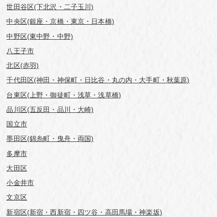
世田谷区(下北沢・二子玉川)
中央区(銀座・京橋・東京・日本橋)
中野区(東中野・中野)
八王子市
北区(赤羽)
千代田区(神田・神保町・日比谷・丸の内・大手町・秋葉原)
台東区(上野・御徒町・浅草・浅草橋)
品川区(五反田・品川・大崎)
国立市
墨田区(錦糸町・曳舟・両国)
多摩市
大田区
小金井市
文京区
新宿区(新宿・西新宿・四ツ谷・高田馬場・神楽坂)