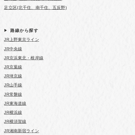
足立区(北千住、南千住、五反野)
路線から探す
JR上野東京ライン
JR中央線
JR京浜東北・根岸線
JR京葉線
JR埼京線
JR山手線
JR常磐線
JR東海道線
JR横浜線
JR横須賀線
JR湘南新宿ライン