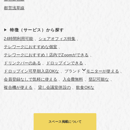
都営浅草線
特徴（サービス）から探す
24時間利用可能
シェアオフィス特集
テレワークにおすすめな個室
テレワークにおすすめ！店内でZoomができる
ドリンクバーのある
ドロップインできる
ドロップイン可早朝入店OKな
ブランド
モニターが使える
会員登録なしで気軽に使える
入会費無料
登記可能な
複合機が使える
貸し会議室併設の
飲食OKな
スペース掲載について