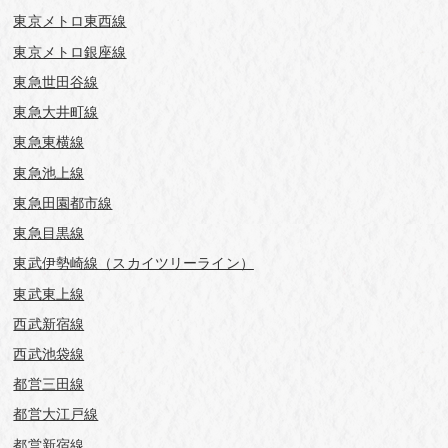
東京メトロ東西線
東京メトロ銀座線
東急世田谷線
東急大井町線
東急東横線
東急池上線
東急田園都市線
東急目黒線
東武伊勢崎線（スカイツリーライン）
東武東上線
西武新宿線
西武池袋線
都営三田線
都営大江戸線
都営新宿線