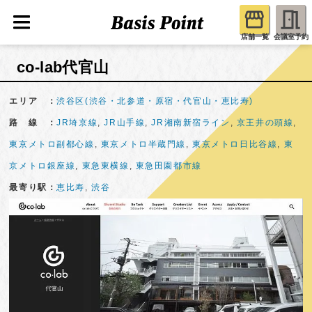
店舗一覧
会議室予約
co-lab代官山
エリア ：
渋谷区(渋谷・北参道・原宿・代官山・恵比寿)
路 線 ：
JR埼京線
,
JR山手線
,
JR湘南新宿ライン
,
京王井の頭線
,
東京メトロ副都心線
,
東京メトロ半蔵門線
,
東京メトロ日比谷線
,
東
京メトロ銀座線
,
東急東横線
,
東急田園都市線
最寄り駅：
恵比寿
,
渋谷