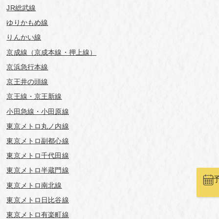
JR総武線
ゆりかもめ線
りんかい線
京成線（京成本線・押上線）
京浜急行本線
京王井の頭線
京王線・京王新線
小田急線・小田原線
東京メトロ丸ノ内線
東京メトロ副都心線
東京メトロ千代田線
東京メトロ半蔵門線
東京メトロ南北線
東京メトロ日比谷線
東京メトロ有楽町線