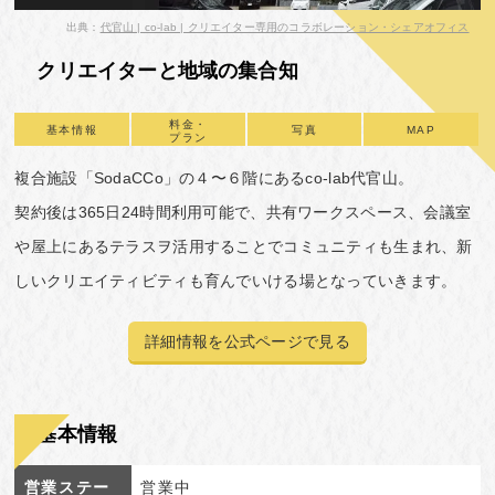
出典：
代官山 | co-lab | クリエイター専用のコラボレーション・シェアオフィス
クリエイターと地域の集合知
料金・
基本情報
写真
MAP
プラン
複合施設「SodaCCo」の４〜６階にあるco-lab代官山。
契約後は365日24時間利用可能で、共有ワークスペース、会議室
や屋上にあるテラスヲ活用することでコミュニティも生まれ、新
しいクリエイティビティも育んでいける場となっていきます。
詳細情報を公式ページで見る
基本情報
営業ステー
営業中