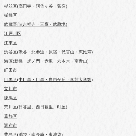
杉並区(高円寺・阿佐ヶ谷・荻窪)
板橋区
武蔵野市(吉祥寺・三鷹・武蔵境)
江戸川区
江東区
渋谷区(渋谷・北参道・原宿・代官山・恵比寿)
港区(新橋・虎ノ門・赤坂・六本木・南青山)
町田市
目黒区(中目黒・目黒・自由が丘・学芸⼤学等)
立川市
練馬区
荒川区(日暮里、西日暮里、町屋)
葛飾区
調布市
豊島区(池袋・南長崎・東池袋)