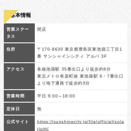
基本情報
営業ステー
閉店
タス
住所
〒170-8630 東京都豊島区東池袋三丁目1
番 サンシャインシティ アルパ 3F
アクセス
各線池袋駅 35番出口より徒歩約8分
東京メトロ有楽町線 東池袋駅 6・7番出口
より地下通路で徒歩約3分
営業時間
平日 9:00～18:00
定休日
無
公式サイト
https://sunshinecity.jp/file/official/sola
rium/