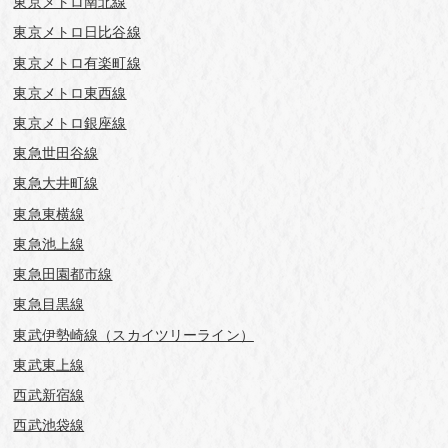
東京メトロ南北線
東京メトロ日比谷線
東京メトロ有楽町線
東京メトロ東西線
東京メトロ銀座線
東急世田谷線
東急大井町線
東急東横線
東急池上線
東急田園都市線
東急目黒線
東武伊勢崎線（スカイツリーライン）
東武東上線
西武新宿線
西武池袋線