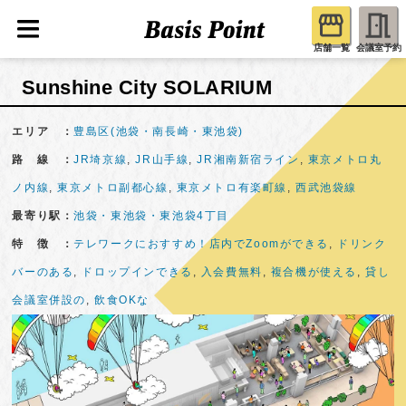
店舗一覧
会議室予約
Sunshine City SOLARIUM
エリア ：
豊島区(池袋・南長崎・東池袋)
路 線 ：
JR埼京線
,
JR山手線
,
JR湘南新宿ライン
,
東京メトロ丸
ノ内線
,
東京メトロ副都心線
,
東京メトロ有楽町線
,
西武池袋線
最寄り駅：
池袋・東池袋・東池袋4丁目
特 徴 ：
テレワークにおすすめ！店内でZoomができる
,
ドリンク
バーのある
,
ドロップインできる
,
入会費無料
,
複合機が使える
,
貸し
会議室併設の
,
飲食OKな