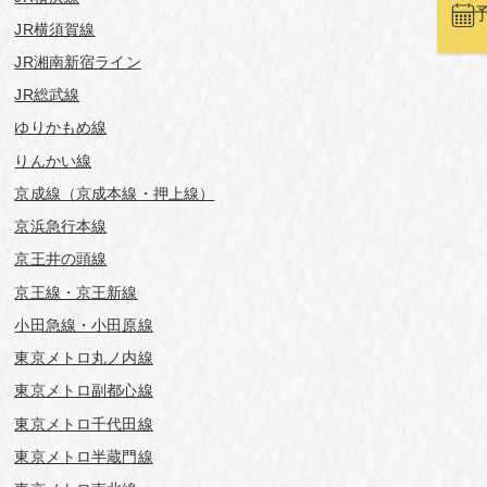
JR横須賀線
JR湘南新宿ライン
JR総武線
ゆりかもめ線
りんかい線
京成線（京成本線・押上線）
京浜急行本線
京王井の頭線
京王線・京王新線
小田急線・小田原線
東京メトロ丸ノ内線
東京メトロ副都心線
東京メトロ千代田線
東京メトロ半蔵門線