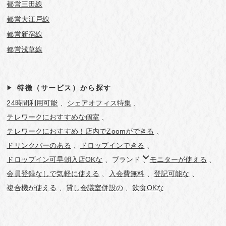
都営三田線
都営大江戸線
都営新宿線
都営浅草線
特徴（サービス）から探す
24時間利用可能
シェアオフィス特集
テレワークにおすすめな個室
テレワークにおすすめ！店内でZoomができる
ドリンクバーのある
ドロップインできる
ドロップイン可早朝入店OKな
ブランド
モニターが使える
会員登録なしで気軽に使える
入会費無料
登記可能な
複合機が使える
貸し会議室併設の
飲食OKな