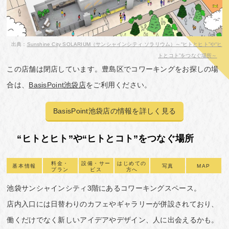
出典：
Sunshine City SOLARIUM（サンシャインシティ ソラリウム）～“ヒトとヒト”や“ヒ
トとコト”をつなぐ場所～
この店舗は閉店しています。豊島区でコワーキングをお探しの場
合は、
BasisPoint池袋店
をご利用ください。
BasisPoint池袋店の情報を詳しく見る
“ヒトとヒト”や“ヒトとコト”をつなぐ場所
料金・
設備・サー
はじめての
基本情報
写真
MAP
プラン
ビス
方へ
池袋サンシャインシティ3階にあるコワーキングスペース。
店内入口には日替わりのカフェやギャラリーが併設されており、
働くだけでなく新しいアイデアやデザイン、人に出会えるかも。