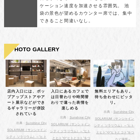
ケーション速度を加速させる雰囲気。 池
袋の景色が望めるカウンター席では、集中
できること間違いなし。
PHOTO GALLERY
店内入口には、ポッ
入口にあるカフェで
無料エリアもあり。
プアップストアやア
は日替わりや時間替
待ち合わせにピッタ
ート展示などができ
わりで違った表情を
リ。
るギャラリーが併設
楽しめる
出典：
Sunshine City
されている
出典：
Sunshine City
SOLARIUM（サンシャイン
出典：
Sunshine City
SOLARIUM（サンシャイン
シティ ソラリウム）～“ヒト
SOLARIUM（サンシャイン
シティ ソラリウム）～“ヒト
とヒト”や“ヒトとコト”をつ
シティ ソラリウム）～“ヒト
とヒト”や“ヒトとコト”をつ
なぐ場所～