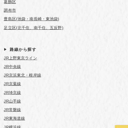
葛飾区
調布市
豊島区(池袋・南長崎・東池袋)
足立区(北千住、南千住、五反野)
路線から探す
JR上野東京ライン
JR中央線
JR京浜東北・根岸線
JR京葉線
JR埼京線
JR山手線
JR常磐線
JR東海道線
JR横浜線