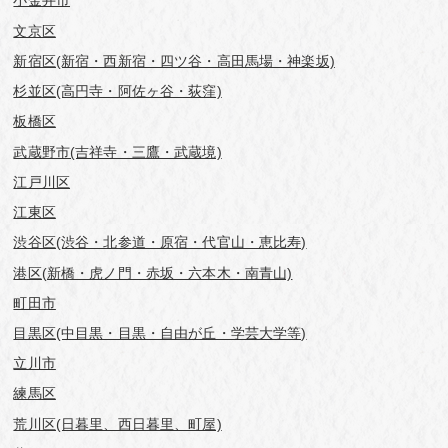
小金井市
文京区
新宿区(新宿・西新宿・四ツ谷・高田馬場・神楽坂)
杉並区(高円寺・阿佐ヶ谷・荻窪)
板橋区
武蔵野市(吉祥寺・三鷹・武蔵境)
江戸川区
江東区
渋谷区(渋谷・北参道・原宿・代官山・恵比寿)
港区(新橋・虎ノ門・赤坂・六本木・南青山)
町田市
目黒区(中目黒・目黒・自由が丘・学芸⼤学等)
立川市
練馬区
荒川区(日暮里、西日暮里、町屋)