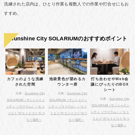
洗練された店内は、ひとり作業も複数人での作業や打合せにもお
すすめ。
Sunshine City SOLARIUMのおすすめポイント
カフェのような洗練
池袋景色が望めるカ
打ち合わせやWeb会
された空間
ウンター席
議にぴったりのBOX
シート
出典：
Sunshine City
出典：
Sunshine City
出典：
Sunshine City
SOLARIUM（サンシャイン
SOLARIUM（サンシャイン
SOLARIUM（サンシャイン
シティ ソラリウム）～“ヒト
シティ ソラリウム）～“ヒト
シティ ソラリウム）～“ヒト
とヒト”や“ヒトとコト”をつ
とヒト”や“ヒトとコト”をつ
とヒト”や“ヒトとコト”をつ
なぐ場所～
なぐ場所～
なぐ場所～