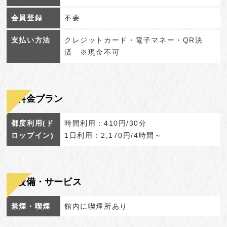
会員登録
不要
支払い方法
クレジットカード・電子マネー・QR決
済 ※現金不可
料金プラン
都度利用(ド
時間利用：410円/30分
ロップイン)
1日利用：2,170円/4時間～
設備・サービス
禁煙・喫煙
館内に喫煙所あり