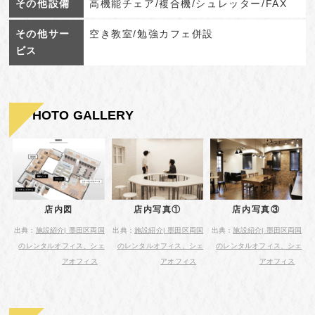
その他設備
高機能チェア/複合機/シュレッター/FAX
その他サー
空き教室/勉強カフェ併設
ビス
PHOTO GALLERY
店内図
店内写真①
店内写真③
出典：
施設紹介| 墨田区両国
出典：
施設紹介| 墨田区両国
出典：
施設紹介| 墨田区両国
のレンタルオフィス、シェ
のレンタルオフィス、シェ
のレンタルオフィス、シェ
アオフィス
アオフィス
アオフィス