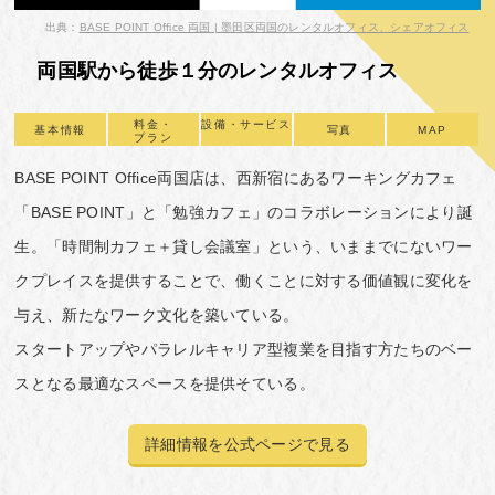
出典：
BASE POINT Office 両国 | 墨田区両国のレンタルオフィス、シェアオフィス
両国駅から徒歩１分のレンタルオフィス
料金・
設備・サービス
基本情報
写真
MAP
プラン
BASE POINT Office両国店は、西新宿にあるワーキングカフェ
「BASE POINT」と「勉強カフェ」のコラボレーションにより誕
生。「時間制カフェ＋貸し会議室」という、いままでにないワー
クプレイスを提供することで、働くことに対する価値観に変化を
与え、新たなワーク文化を築いている。
スタートアップやパラレルキャリア型複業を目指す方たちのベー
スとなる最適なスペースを提供そている。
詳細情報を公式ページで見る