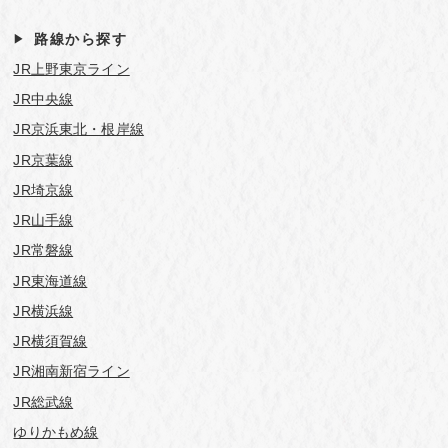
路線から探す
JR上野東京ライン
JR中央線
JR京浜東北・根岸線
JR京葉線
JR埼京線
JR山手線
JR常磐線
JR東海道線
JR横浜線
JR横須賀線
JR湘南新宿ライン
JR総武線
ゆりかもめ線