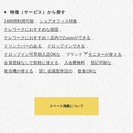
特徴（サービス）から探す
24時間利用可能
シェアオフィス特集
テレワークにおすすめな個室
テレワークにおすすめ！店内でZoomができる
ドリンクバーのある
ドロップインできる
ドロップイン可早朝入店OKな
ブランド
モニターが使える
会員登録なしで気軽に使える
入会費無料
登記可能な
複合機が使える
貸し会議室併設の
飲食OKな
スペース掲載について