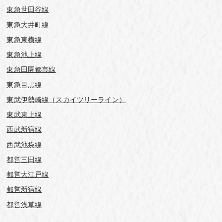
東急世田谷線
東急大井町線
東急東横線
東急池上線
東急田園都市線
東急目黒線
東武伊勢崎線（スカイツリーライン）
東武東上線
西武新宿線
西武池袋線
都営三田線
都営大江戸線
都営新宿線
都営浅草線