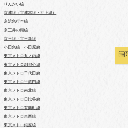
りんかい線
京成線（京成本線・押上線）
京浜急行本線
京王井の頭線
京王線・京王新線
小田急線・小田原線
東京メトロ丸ノ内線
東京メトロ副都心線
東京メトロ千代田線
東京メトロ半蔵門線
東京メトロ南北線
東京メトロ日比谷線
東京メトロ有楽町線
東京メトロ東西線
東京メトロ銀座線