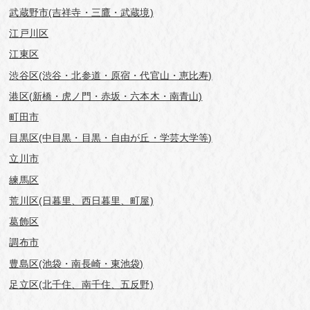
武蔵野市(吉祥寺・三鷹・武蔵境)
江戸川区
江東区
渋谷区(渋谷・北参道・原宿・代官山・恵比寿)
港区(新橋・虎ノ門・赤坂・六本木・南青山)
町田市
目黒区(中目黒・目黒・自由が丘・学芸⼤学等)
立川市
練馬区
荒川区(日暮里、西日暮里、町屋)
葛飾区
調布市
豊島区(池袋・南長崎・東池袋)
足立区(北千住、南千住、五反野)