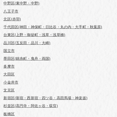
中野区(東中野・中野)
八王子市
北区(赤羽)
千代田区(神田・神保町・日比谷・丸の内・大手町・秋葉原)
台東区(上野・御徒町・浅草・浅草橋)
品川区(五反田・品川・大崎)
国立市
墨田区(錦糸町・曳舟・両国)
多摩市
大田区
小金井市
文京区
新宿区(新宿・西新宿・四ツ谷・高田馬場・神楽坂)
杉並区(高円寺・阿佐ヶ谷・荻窪)
板橋区