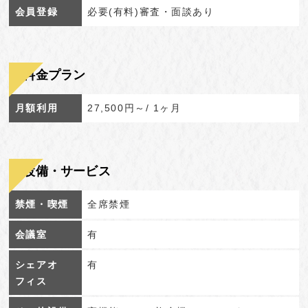
会員登録
必要(有料)審査・面談あり
料金プラン
月額利用
27,500円～/ 1ヶ月
設備・サービス
禁煙・喫煙
全席禁煙
会議室
有
シェアオ
有
フィス