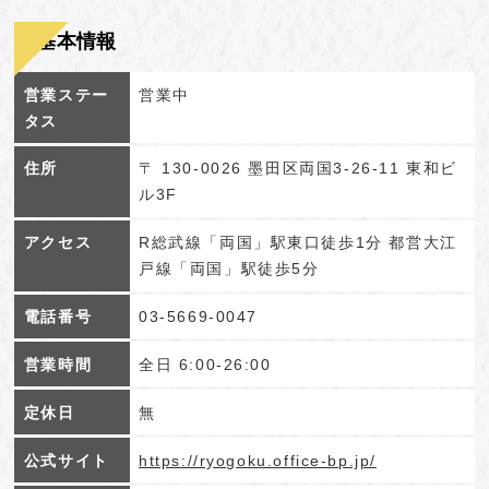
基本情報
営業ステー
営業中
タス
住所
〒 130-0026 墨田区両国3-26-11 東和ビ
ル3F
アクセス
R総武線「両国」駅東口徒歩1分 都営大江
戸線「両国」駅徒歩5分
電話番号
03-5669-0047
営業時間
全日 6:00-26:00
定休日
無
公式サイト
https://ryogoku.office-bp.jp/