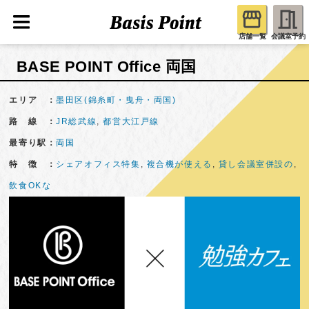
店舗一覧
会議室予約
BASE POINT Office 両国
エリア ：
墨田区(錦糸町・曳舟・両国)
路 線 ：
JR総武線
,
都営大江戸線
最寄り駅：
両国
特 徴 ：
シェアオフィス特集
,
複合機が使える
,
貸し会議室併設の
,
飲食OKな