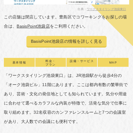
出典：
ワークスタイリング池袋東口
この店舗は閉店しています。豊島区でコワーキングをお探しの場
合は、
BasisPoint池袋店
をご利用ください。
BasisPoint池袋店の情報を詳しく見る
料金・
設備・サービス
基本情報
MAP
プラン
「ワークスタイリング池袋東口」は、JR池袋駅から徒歩4分の
「オーク池袋ビル」11階にあります。ここは都内有数の繁華街で
あり、芸術・文化の発信地としても知られています。気分や用途
に合わせて選べるカラフルな内装が特徴で、活発な気分で仕事に
取り組めます。32名収容のカンファレンスルームと7つの会議室
があり、大人数での会議にも便利です。