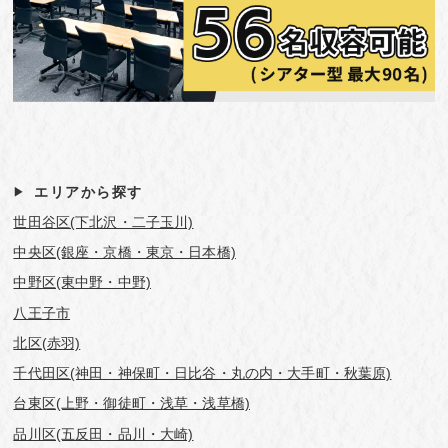
エリアから探す
世田谷区(下北沢・二子玉川)
中央区(銀座・京橋・東京・日本橋)
中野区(東中野・中野)
八王子市
北区(赤羽)
千代田区(神田・神保町・日比谷・丸の内・大手町・秋葉原)
台東区(上野・御徒町・浅草・浅草橋)
品川区(五反田・品川・大崎)