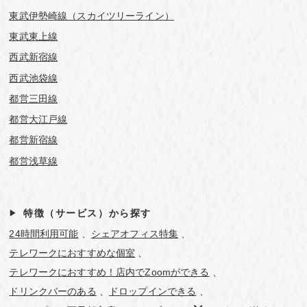
東武伊勢崎線（スカイツリーライン）
東武東上線
西武新宿線
西武池袋線
都営三田線
都営大江戸線
都営新宿線
都営浅草線
特徴（サービス）から探す
24時間利用可能
シェアオフィス特集
テレワークにおすすめな個室
テレワークにおすすめ！店内でZoomができる
ドリンクバーのある
ドロップインできる