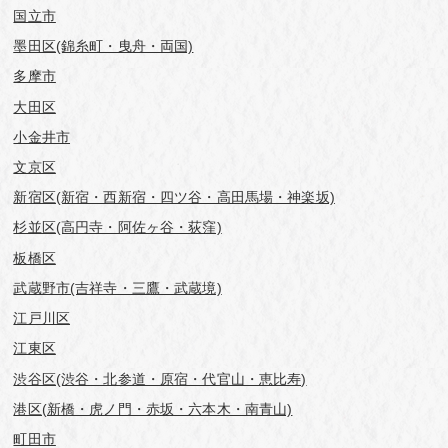
国立市
墨田区(錦糸町・曳舟・両国)
多摩市
大田区
小金井市
文京区
新宿区(新宿・西新宿・四ツ谷・高田馬場・神楽坂)
杉並区(高円寺・阿佐ヶ谷・荻窪)
板橋区
武蔵野市(吉祥寺・三鷹・武蔵境)
江戸川区
江東区
渋谷区(渋谷・北参道・原宿・代官山・恵比寿)
港区(新橋・虎ノ門・赤坂・六本木・南青山)
町田市