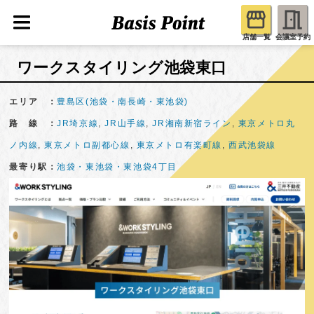
店舗一覧
会議室予約
ワークスタイリング池袋東口
エリア ：
豊島区(池袋・南長崎・東池袋)
路 線 ：
JR埼京線
,
JR山手線
,
JR湘南新宿ライン
,
東京メトロ丸
ノ内線
,
東京メトロ副都心線
,
東京メトロ有楽町線
,
西武池袋線
最寄り駅：
池袋・東池袋・東池袋4丁目