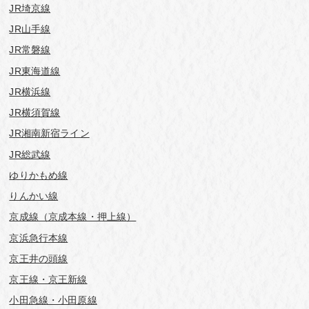
JR埼京線
JR山手線
JR常磐線
JR東海道線
JR横浜線
JR横須賀線
JR湘南新宿ライン
JR総武線
ゆりかもめ線
りんかい線
京成線（京成本線・押上線）
京浜急行本線
京王井の頭線
京王線・京王新線
小田急線・小田原線