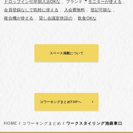
ドロップイン可早朝入店OKな
ブランド
モニターが使える
会員登録なしで気軽に使える
入会費無料
登記可能な
複合機が使える
貸し会議室併設の
飲食OKな
スペース掲載について
コワーキングまとめTOPへ
HOME
コワーキングまとめ
ワークスタイリング池袋東口