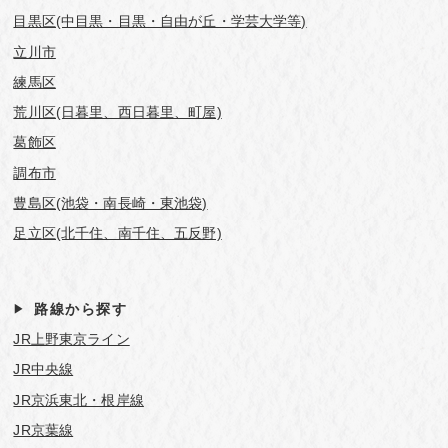
目黒区(中目黒・目黒・自由が丘・学芸⼤学等)
立川市
練馬区
荒川区(日暮里、西日暮里、町屋)
葛飾区
調布市
豊島区(池袋・南長崎・東池袋)
足立区(北千住、南千住、五反野)
路線から探す
JR上野東京ライン
JR中央線
JR京浜東北・根岸線
JR京葉線