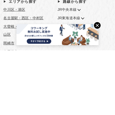
エリアから探す
路線から探す
中川区・港区
JR中央本線
名古屋駅・西区・中村区
JR東海道本線
大曽根・千種・今池・池下・守
JR飯田線
山区
あおなみ線
岡崎市
名鉄三河線
春日井市
名鉄名古屋本線
栄・錦・伏見・丸の内
名鉄瀬戸線
矢場町・大須・鶴舞
名鉄豊川線
豊川市
名鉄豊田線
豊橋市
地下鉄 名城線
豊田市
地下鉄 名港線
金山・神宮前・熱田区
地下鉄 東山線
地下鉄 桜通線