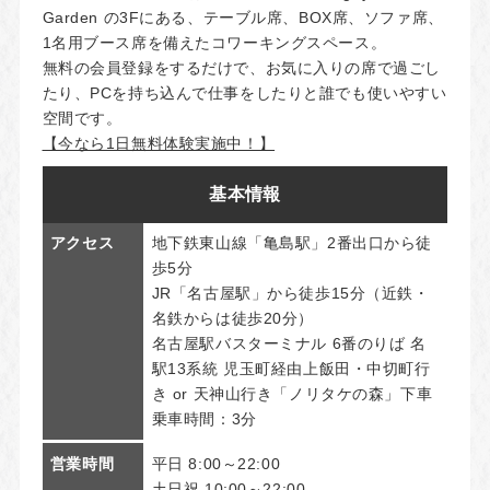
Garden の3Fにある、テーブル席、BOX席、ソファ席、
1名用ブース席を備えたコワーキングスペース。
無料の会員登録をするだけで、お気に入りの席で過ごし
たり、PCを持ち込んで仕事をしたりと誰でも使いやすい
空間です。
【今なら1日無料体験実施中！】
基本情報
アクセス
地下鉄東山線「亀島駅」2番出口から徒
歩5分
JR「名古屋駅」から徒歩15分（近鉄・
名鉄からは徒歩20分）
名古屋駅バスターミナル 6番のりば 名
駅13系統 児玉町経由上飯田・中切町行
き or 天神山行き「ノリタケの森」下車
乗車時間：3分
営業時間
平日 8:00～22:00
土日祝 10:00～22:00