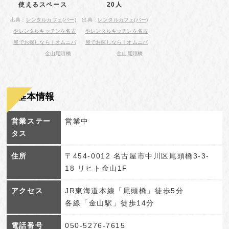
使えるスペース
20人
出典：
レンタルカフェ(バー)
出典：
レンタルカフェ(バー)
やレンタルキッチンを名古
やレンタルキッチンを名古
屋でお探しなら｜オムニバ
屋でお探しなら｜オムニバ
金山尾頭橋
金山尾頭橋
基本情報
営業ステー
営業中
タス
住所
〒454-0012 名古屋市中川区尾頭橋3-3-
18 リヒト金山1F
アクセス
JR東海道本線「尾頭橋」徒歩5分
各線「金山駅」徒歩14分
電話番号
050-5276-7615