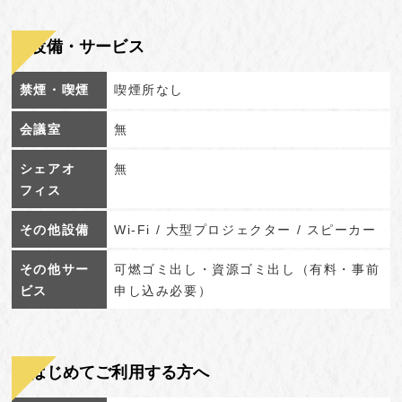
設備・サービス
禁煙・喫煙
喫煙所なし
会議室
無
シェアオ
無
フィス
その他設備
Wi-Fi / 大型プロジェクター / スピーカー
その他サー
可燃ゴミ出し・資源ゴミ出し（有料・事前
ビス
申し込み必要）
はじめてご利用する方へ