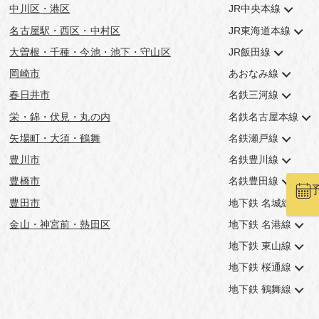
中川区・港区
JR中央本線
名古屋駅・西区・中村区
JR東海道本線
大曽根・千種・今池・池下・守山区
JR飯田線
岡崎市
あおなみ線
春日井市
名鉄三河線
栄・錦・伏見・丸の内
名鉄名古屋本線
矢場町・大須・鶴舞
名鉄瀬戸線
豊川市
名鉄豊川線
豊橋市
名鉄豊田線
豊田市
地下鉄 名城線
金山・神宮前・熱田区
地下鉄 名港線
地下鉄 東山線
地下鉄 桜通線
地下鉄 鶴舞線