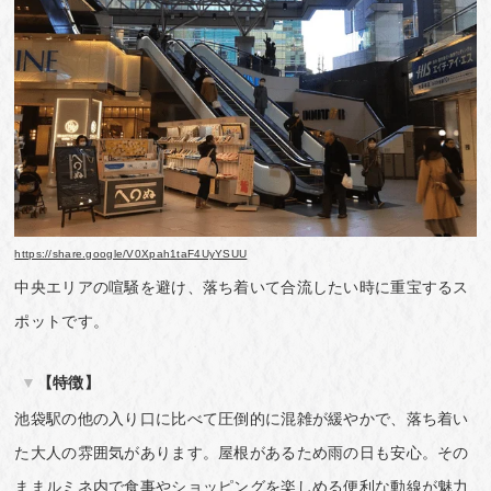
https://share.google/V0Xpah1taF4UyYSUU
中央エリアの喧騒を避け、落ち着いて合流したい時に重宝するス
ポットです。
【特徴】
池袋駅の他の入り口に比べて圧倒的に混雑が緩やかで、落ち着い
た大人の雰囲気があります。屋根があるため雨の日も安心。その
ままルミネ内で食事やショッピングを楽しめる便利な動線が魅力