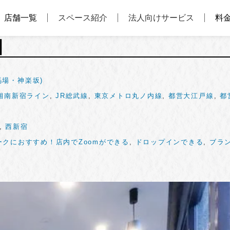
店舗一覧
スペース紹介
法人向けサービス
料
口
場・神楽坂)
R湘南新宿ライン
,
JR総武線
,
東京メトロ丸ノ内線
,
都営大江戸線
,
都
,
西新宿
ークにおすすめ！店内でZoomができる
,
ドロップインできる
,
ブラ