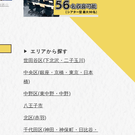
新宿西口
エリアから探す
世田谷区(下北沢・二子玉川)
中央区(銀座・京橋・東京・日本
橋)
中野区(東中野・中野)
八王子市
北区(赤羽)
千代田区(神田・神保町・日比谷・