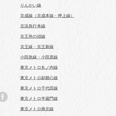
りんかい線
京成線（京成本線・押上線）
京浜急行本線
京王井の頭線
京王線・京王新線
小田急線・小田原線
東京メトロ丸ノ内線
東京メトロ副都心線
東京メトロ千代田線
東京メトロ半蔵門線
東京メトロ南北線