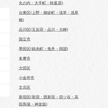
丸の内・大手町・秋葉原)
台東区(上野・御徒町・浅草・浅草
橋)
品川区(五反田・品川・大崎)
国立市
墨田区(錦糸町・曳舟・両国)
多摩市
大田区
小金井市
文京区
新宿区(新宿・西新宿・四ツ谷・高
田馬場・神楽坂)