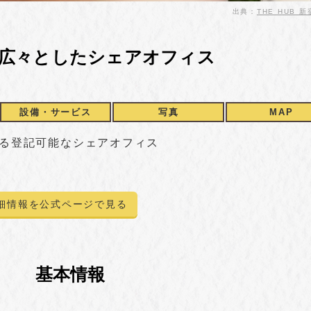
出典：
THE HUB 
広々としたシェアオフィス
設備・サービス
写真
MAP
ある登記可能なシェアオフィス
細情報を公式ページで見る
基本情報