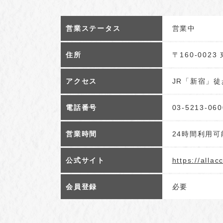
営業ステータス
営業中
住所
〒160-002
アクセス
JR「新宿」徒
電話番号
03-5213-060
営業時間
24時間利用可
公式サイト
https://allac
会員登録
必要