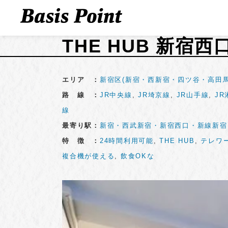
THE HUB 新宿西
エリア ：
新宿区(新宿・西新宿・四ツ谷・高田馬
路 線 ：
JR中央線
,
JR埼京線
,
JR山手線
,
J
線
最寄り駅：
新宿・西武新宿・新宿西口・新線新宿
特 徴 ：
24時間利用可能
,
THE HUB
,
テレワ
複合機が使える
,
飲食OKな