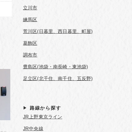
立川市
練馬区
荒川区(日暮里、西日暮里、町屋)
葛飾区
調布市
豊島区(池袋・南長崎・東池袋)
足立区(北千住、南千住、五反野)
路線から探す
JR上野東京ライン
JR中央線