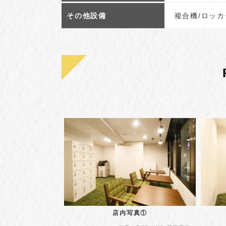
その他設備
複合機/ロッカ
店内写真①