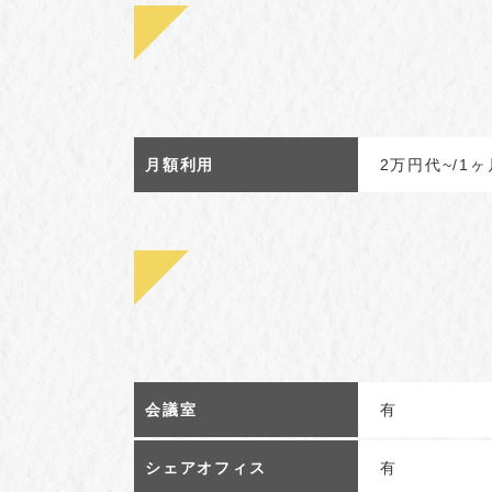
月額利用
2万円代~/1ヶ
会議室
有
シェアオフィス
有