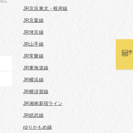
宿西口
JR京浜東北・根岸線
JR京葉線
JR埼京線
JR山手線
予
JR常磐線
JR東海道線
JR横浜線
JR横須賀線
JR湘南新宿ライン
JR総武線
ゆりかもめ線