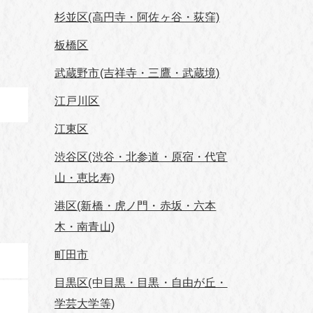
杉並区(高円寺・阿佐ヶ谷・荻窪)
板橋区
武蔵野市(吉祥寺・三鷹・武蔵境)
江戸川区
江東区
渋谷区(渋谷・北参道・原宿・代官
山・恵比寿)
港区(新橋・虎ノ門・赤坂・六本
木・南青山)
町田市
目黒区(中目黒・目黒・自由が丘・
学芸⼤学等)