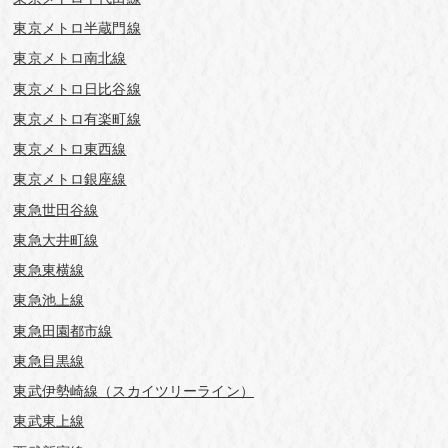
東京メトロ半蔵門線
東京メトロ南北線
東京メトロ日比谷線
東京メトロ有楽町線
東京メトロ東西線
東京メトロ銀座線
東急世田谷線
東急大井町線
東急東横線
東急池上線
東急田園都市線
東急目黒線
東武伊勢崎線（スカイツリーライン）
東武東上線