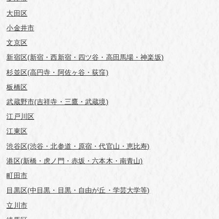
大田区
小金井市
文京区
新宿区(新宿・西新宿・四ツ谷・高田馬場・神楽坂)
杉並区(高円寺・阿佐ヶ谷・荻窪)
板橋区
武蔵野市(吉祥寺・三鷹・武蔵境)
江戸川区
江東区
渋谷区(渋谷・北参道・原宿・代官山・恵比寿)
港区(新橋・虎ノ門・赤坂・六本木・南青山)
町田市
目黒区(中目黒・目黒・自由が丘・学芸⼤学等)
立川市