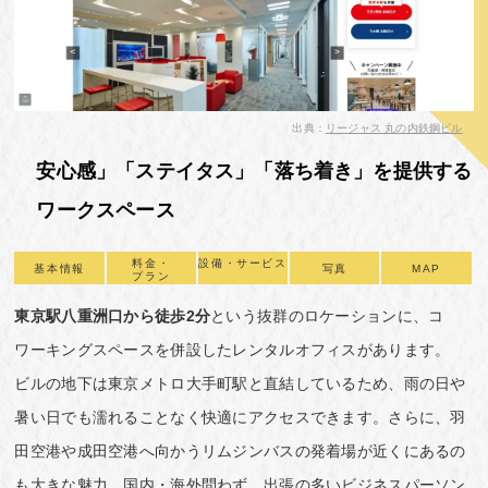
出典：
リージャス 丸の内鉄鋼ビル
安心感」「ステイタス」「落ち着き」を提供する
ワークスペース
料金・
設備・サービス
基本情報
写真
MAP
プラン
東京駅八重洲口から徒歩2分
という抜群のロケーションに、コ
ワーキングスペースを併設したレンタルオフィスがあります。
ビルの地下は東京メトロ大手町駅と直結しているため、雨の日や
暑い日でも濡れることなく快適にアクセスできます。さらに、羽
田空港や成田空港へ向かうリムジンバスの発着場が近くにあるの
も大きな魅力。国内・海外問わず、出張の多いビジネスパーソン