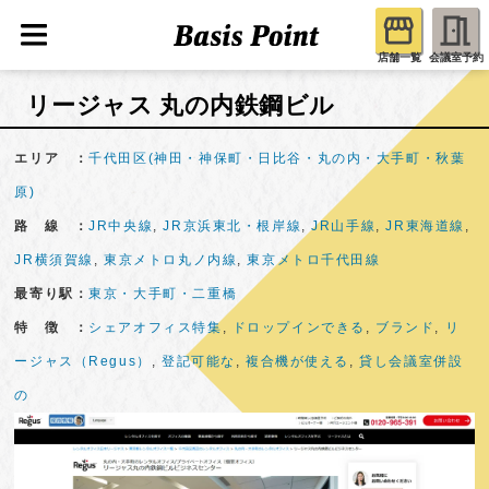
店舗一覧
会議室予約
リージャス 丸の内鉄鋼ビル
エリア ：
千代田区(神田・神保町・日比谷・丸の内・大手町・秋葉
原)
路 線 ：
JR中央線
,
JR京浜東北・根岸線
,
JR山手線
,
JR東海道線
,
JR横須賀線
,
東京メトロ丸ノ内線
,
東京メトロ千代田線
最寄り駅：
東京・大手町・二重橋
特 徴 ：
シェアオフィス特集
,
ドロップインできる
,
ブランド
,
リ
ージャス（Regus）
,
登記可能な
,
複合機が使える
,
貸し会議室併設
の