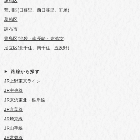
練馬区
荒川区(日暮里、西日暮里、町屋)
葛飾区
調布市
豊島区(池袋・南長崎・東池袋)
足立区(北千住、南千住、五反野)
路線から探す
JR上野東京ライン
JR中央線
JR京浜東北・根岸線
JR京葉線
JR埼京線
JR山手線
JR常磐線