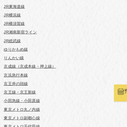
JR東海道線
JR横浜線
JR横須賀線
JR湘南新宿ライン
JR総武線
ゆりかもめ線
りんかい線
京成線（京成本線・押上線）
京浜急行本線
京王井の頭線
京王線・京王新線
小田急線・小田原線
東京メトロ丸ノ内線
東京メトロ副都心線
東京メトロ千代田線