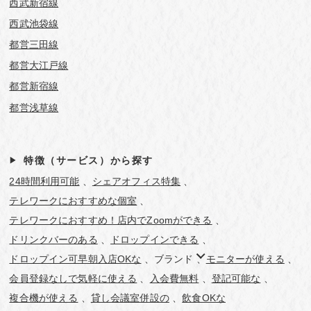
西武新宿線
西武池袋線
都営三田線
都営大江戸線
都営新宿線
都営浅草線
特徴（サービス）から探す
24時間利用可能
シェアオフィス特集
テレワークにおすすめな個室
テレワークにおすすめ！店内でZoomができる
ドリンクバーのある
ドロップインできる
ドロップイン可早朝入店OKな
ブランド
モニターが使える
会員登録なしで気軽に使える
入会費無料
登記可能な
複合機が使える
貸し会議室併設の
飲食OKな