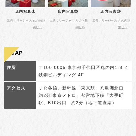
店内写真①
店内写真②
店内写真③
出典：
リージャス 丸の内鉄
出典：
リージャス 丸の内鉄
出典：
リージャス 丸の内鉄
鋼ビル
鋼ビル
鋼ビル
MAP
住所
〒100-0005 東京都千代田区丸の内1-8-2
鉄鋼ビルディング 4F
アクセス
ＪＲ各線、新幹線「東京駅」八重洲北口
約2分 東京メトロ、都営地下鉄「大手町
駅」B10出口 約2分（地下道直結）