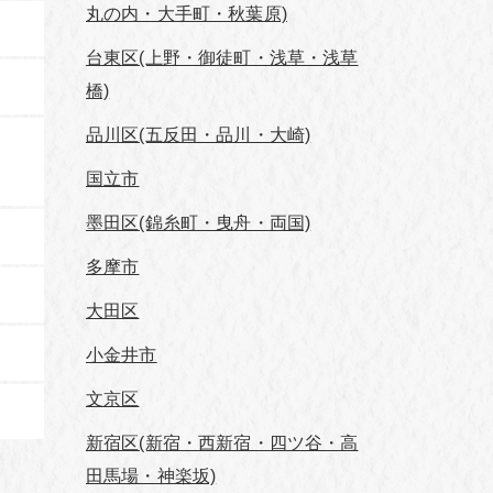
丸の内・大手町・秋葉原)
台東区(上野・御徒町・浅草・浅草
橋)
品川区(五反田・品川・大崎)
国立市
墨田区(錦糸町・曳舟・両国)
多摩市
大田区
小金井市
文京区
新宿区(新宿・西新宿・四ツ谷・高
田馬場・神楽坂)