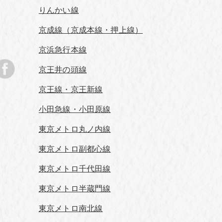
りんかい線
京成線（京成本線・押上線）
京浜急行本線
京王井の頭線
京王線・京王新線
小田急線・小田原線
東京メトロ丸ノ内線
東京メトロ副都心線
東京メトロ千代田線
東京メトロ半蔵門線
東京メトロ南北線