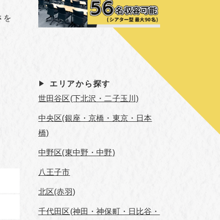
さを
エリアから探す
世田谷区(下北沢・二子玉川)
中央区(銀座・京橋・東京・日本
橋)
中野区(東中野・中野)
八王子市
北区(赤羽)
千代田区(神田・神保町・日比谷・