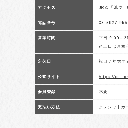
アクセス
JR線「池袋」
電話番号
03-5927-955
営業時間
平日 9:00～21
※土日は月額会
定休日
祝日 / 年末年始
公式サイト
https://co-fo
会員登録
不要
支払い方法
クレジットカ