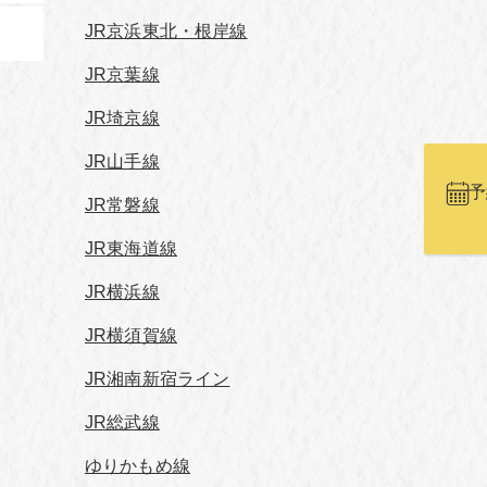
JR京浜東北・根岸線
JR京葉線
JR埼京線
JR山手線
予
JR常磐線
JR東海道線
JR横浜線
JR横須賀線
JR湘南新宿ライン
JR総武線
ゆりかもめ線