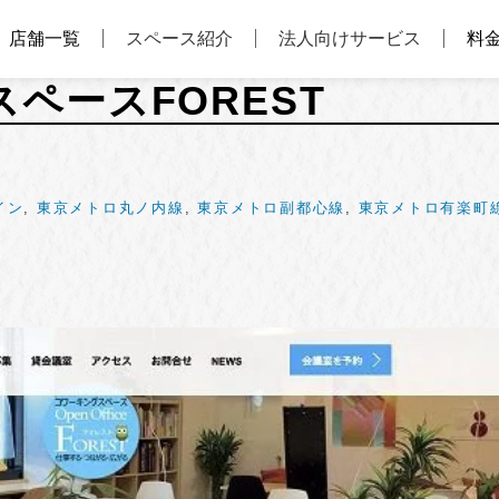
店舗一覧
スペース紹介
法人向けサービス
料
ペースFOREST
イン
,
東京メトロ丸ノ内線
,
東京メトロ副都心線
,
東京メトロ有楽町