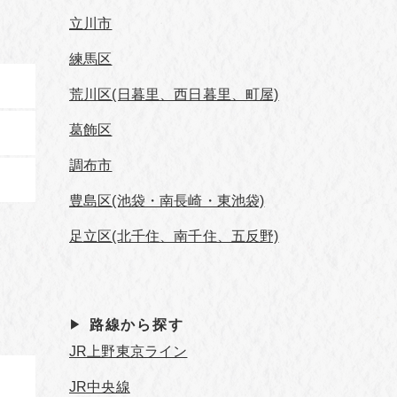
立川市
練馬区
荒川区(日暮里、西日暮里、町屋)
葛飾区
調布市
豊島区(池袋・南長崎・東池袋)
足立区(北千住、南千住、五反野)
路線から探す
JR上野東京ライン
JR中央線