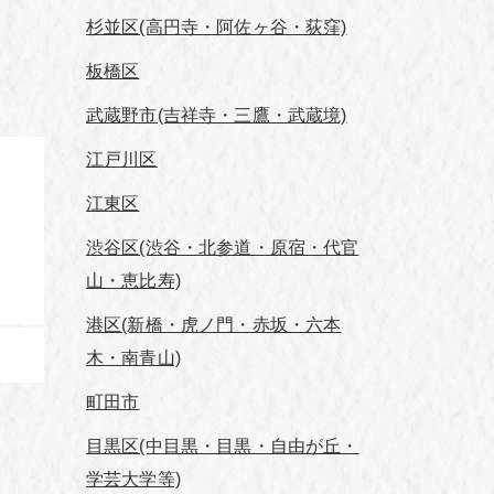
杉並区(高円寺・阿佐ヶ谷・荻窪)
板橋区
武蔵野市(吉祥寺・三鷹・武蔵境)
江戸川区
江東区
渋谷区(渋谷・北参道・原宿・代官
山・恵比寿)
港区(新橋・虎ノ門・赤坂・六本
木・南青山)
町田市
目黒区(中目黒・目黒・自由が丘・
学芸⼤学等)