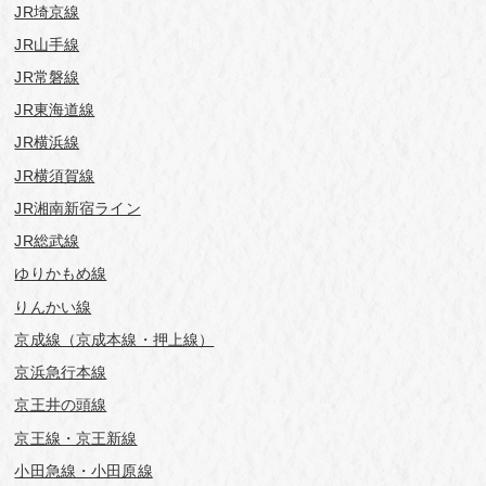
JR埼京線
JR山手線
JR常磐線
JR東海道線
JR横浜線
JR横須賀線
JR湘南新宿ライン
JR総武線
ゆりかもめ線
りんかい線
京成線（京成本線・押上線）
京浜急行本線
京王井の頭線
京王線・京王新線
小田急線・小田原線