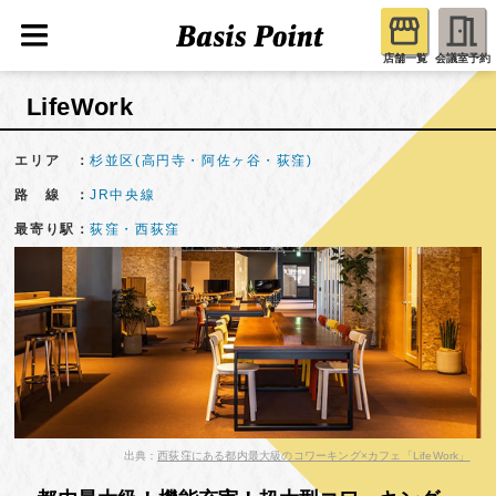
店舗一覧
会議室予約
LifeWork
エリア ：
杉並区(高円寺・阿佐ヶ谷・荻窪)
路 線 ：
JR中央線
最寄り駅：
荻窪・西荻窪
出典：
西荻窪にある都内最大級のコワーキング×カフェ「LifeWork」