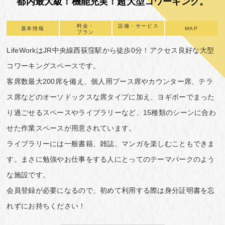
都内最大級！機能充実！超大型コワーキング。
料金・
設備・サービス
基本情報
MAP
プラン
LifeWorkはJR中央線西荻窪駅から徒歩0分！アクセス良好な大型
コワーキングスペースです。
客席数最大200席を備え、個人用ブース席やカウンター席、テラ
ス席などのオーソドックスな席タイプに加え、ヨギボーでまった
り過ごせるスペースやライブラリーなど、15種類のシーンに合わ
せた作業スペースが用意されています。
ライブラリーには一般書籍、雑誌、マンガを楽しむこともできま
す。まさに勉強やお仕事をする人にとってのテーマパークのよう
な施設です。
会員登録が必要になるので、初めて利用する際は身分証明書を忘
れずにお持ちください！