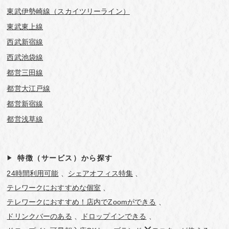
東武伊勢崎線（スカイツリーライン）
東武東上線
西武新宿線
西武池袋線
都営三田線
都営大江戸線
都営新宿線
都営浅草線
特徴（サービス）から探す
24時間利用可能
シェアオフィス特集
テレワークにおすすめな個室
テレワークにおすすめ！店内でZoomができる
ドリンクバーのある
ドロップインできる