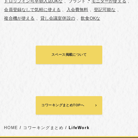
ドロップイン可早朝入店OKな
ブランド
モニターが使える
会員登録なしで気軽に使える
入会費無料
登記可能な
複合機が使える
貸し会議室併設の
飲食OKな
スペース掲載について
コワーキングまとめTOPへ
HOME
コワーキングまとめ
LifeWork