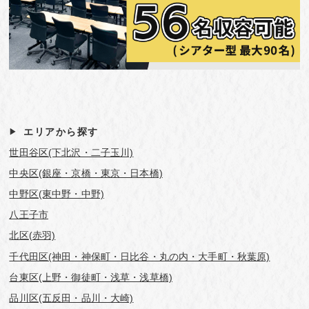
エリアから探す
世田谷区(下北沢・二子玉川)
中央区(銀座・京橋・東京・日本橋)
中野区(東中野・中野)
八王子市
北区(赤羽)
千代田区(神田・神保町・日比谷・丸の内・大手町・秋葉原)
台東区(上野・御徒町・浅草・浅草橋)
品川区(五反田・品川・大崎)