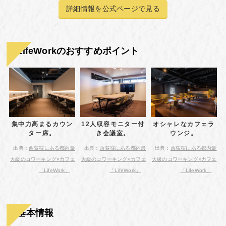
詳細情報を公式ページで見る
LifeWorkのおすすめポイント
集中力高まるカウン
12人収容モニター付
オシャレなカフェラ
ター席。
き会議室。
ウンジ。
出典：
西荻窪にある都内最
出典：
西荻窪にある都内最
出典：
西荻窪にある都内最
大級のコワーキング×カフェ
大級のコワーキング×カフェ
大級のコワーキング×カフェ
「LifeWork」
「LifeWork」
「LifeWork」
基本情報