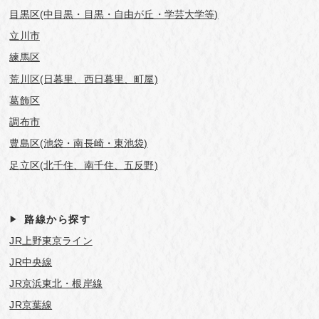
目黒区(中目黒・目黒・自由が丘・学芸⼤学等)
立川市
練馬区
荒川区(日暮里、西日暮里、町屋)
葛飾区
調布市
豊島区(池袋・南長崎・東池袋)
足立区(北千住、南千住、五反野)
路線から探す
JR上野東京ライン
JR中央線
JR京浜東北・根岸線
JR京葉線