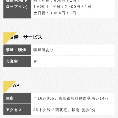
都度利用(ド
時間利用：600円 / 1時間
ロップイン)
1日利用：平日：2,400円 / 1日
土日祝：3,000円 / 1日
設備・サービス
禁煙・喫煙
喫煙所あり
会議室
有
MAP
住所
〒167-0053 東京都杉並区西荻南3-14-7
アクセス
JR中央線「西荻窪」駅南 徒歩0分