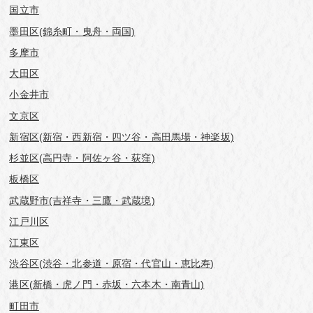
国立市
墨田区(錦糸町・曳舟・両国)
多摩市
大田区
小金井市
文京区
新宿区(新宿・西新宿・四ツ谷・高田馬場・神楽坂)
杉並区(高円寺・阿佐ヶ谷・荻窪)
板橋区
武蔵野市(吉祥寺・三鷹・武蔵境)
江戸川区
江東区
渋谷区(渋谷・北参道・原宿・代官山・恵比寿)
港区(新橋・虎ノ門・赤坂・六本木・南青山)
町田市