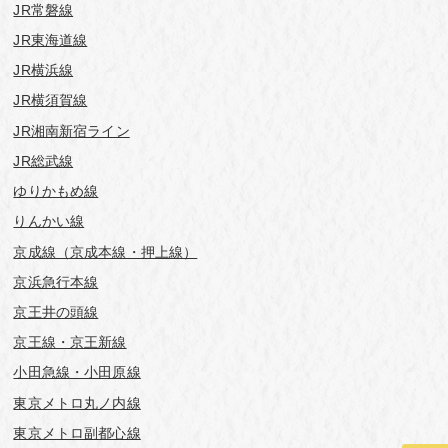
JR常磐線
JR東海道線
JR横浜線
JR横須賀線
JR湘南新宿ライン
JR総武線
ゆりかもめ線
りんかい線
京成線（京成本線・押上線）
京浜急行本線
京王井の頭線
京王線・京王新線
小田急線・小田原線
東京メトロ丸ノ内線
東京メトロ副都心線