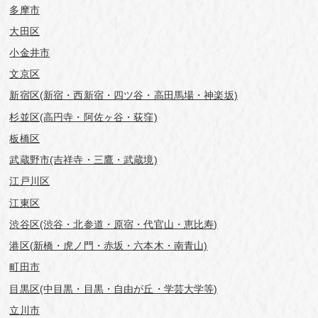
多摩市
大田区
小金井市
文京区
新宿区(新宿・西新宿・四ツ谷・高田馬場・神楽坂)
杉並区(高円寺・阿佐ヶ谷・荻窪)
板橋区
武蔵野市(吉祥寺・三鷹・武蔵境)
江戸川区
江東区
渋谷区(渋谷・北参道・原宿・代官山・恵比寿)
港区(新橋・虎ノ門・赤坂・六本木・南青山)
町田市
目黒区(中目黒・目黒・自由が丘・学芸⼤学等)
立川市