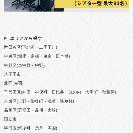
エリアから探す
世田谷区(下北沢・二子玉川)
中央区(銀座・京橋・東京・日本橋)
中野区(東中野・中野)
八王子市
北区(赤羽)
千代田区(神田・神保町・日比谷・丸の内・大手町・秋葉原)
台東区(上野・御徒町・浅草・浅草橋)
品川区(五反田・品川・大崎)
国立市
墨田区(錦糸町・曳舟・両国)