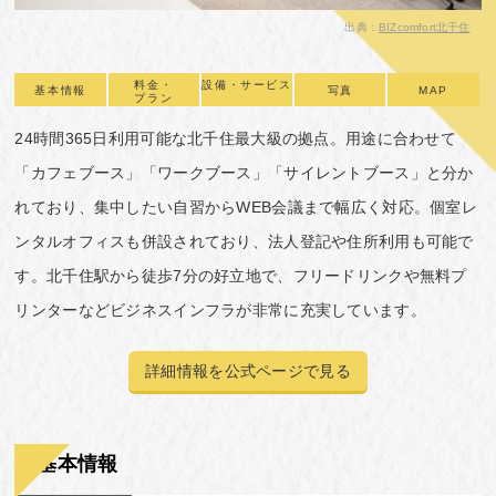
出典：
BIZcomfort北千住
料金・
設備・サービス
基本情報
写真
MAP
プラン
24時間365日利用可能な北千住最大級の拠点。用途に合わせて
「カフェブース」「ワークブース」「サイレントブース」と分か
れており、集中したい自習からWEB会議まで幅広く対応。個室レ
ンタルオフィスも併設されており、法人登記や住所利用も可能で
す。北千住駅から徒歩7分の好立地で、フリードリンクや無料プ
リンターなどビジネスインフラが非常に充実しています。
詳細情報を公式ページで見る
基本情報