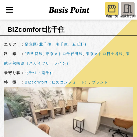
店舗一覧
会議室予約
BIZcomfort北千住
エリア ：
足立区(北千住、南千住、五反野)
路 線 ：
JR常磐線
,
東京メトロ千代田線
,
東京メトロ日比谷線
,
東
武伊勢崎線（スカイツリーライン）
最寄り駅：
北千住・南千住
特 徴 ：
BIZcomfort（ビズコンフォート）
,
ブランド