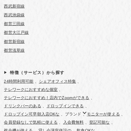
西武新宿線
西武池袋線
都営三田線
都営大江戸線
都営新宿線
都営浅草線
特徴（サービス）から探す
24時間利用可能
シェアオフィス特集
テレワークにおすすめな個室
テレワークにおすすめ！店内でZoomができる
ドリンクバーのある
ドロップインできる
ドロップイン可早朝入店OKな
ブランド
モニターが使える
会員登録なしで気軽に使える
入会費無料
登記可能な
複合機が使える
貸し会議室併設の
飲食OKな