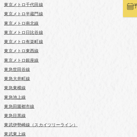
東京メトロ千代田線
東京メトロ半蔵門線
東京メトロ南北線
東京メトロ日比谷線
東京メトロ有楽町線
東京メトロ東西線
東京メトロ銀座線
東急世田谷線
東急大井町線
東急東横線
東急池上線
東急田園都市線
東急目黒線
東武伊勢崎線（スカイツリーライン）
東武東上線