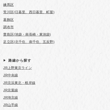
練馬区
荒川区(日暮里、西日暮里、町屋)
葛飾区
調布市
豊島区(池袋・南長崎・東池袋)
足立区(北千住、南千住、五反野)
路線から探す
JR上野東京ライン
JR中央線
JR京浜東北・根岸線
JR京葉線
JR埼京線
JR山手線