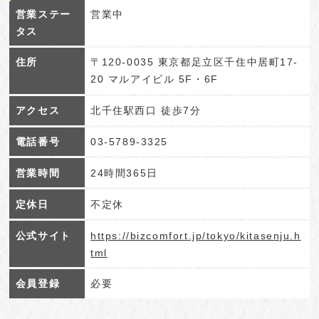
営業ステー
営業中
タス
住所
〒120-0035 東京都足立区千住中居町17-
20 マルアイビル 5F・6F
アクセス
北千住駅西口 徒歩7分
電話番号
03-5789-3325
営業時間
24時間365日
定休日
不定休
公式サイト
https://bizcomfort.jp/tokyo/kitasenju.h
tml
会員登録
必要