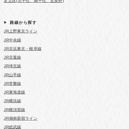
足立区(北千住、南千住、五反野)
路線から探す
JR上野東京ライン
JR中央線
JR京浜東北・根岸線
JR京葉線
JR埼京線
JR山手線
JR常磐線
JR東海道線
JR横浜線
JR横須賀線
JR湘南新宿ライン
JR総武線