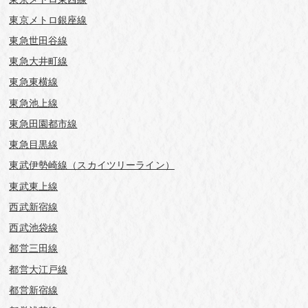
東京メトロ銀座線
東急世田谷線
東急大井町線
東急東横線
東急池上線
東急田園都市線
東急目黒線
東武伊勢崎線（スカイツリーライン）
東武東上線
西武新宿線
西武池袋線
都営三田線
都営大江戸線
都営新宿線