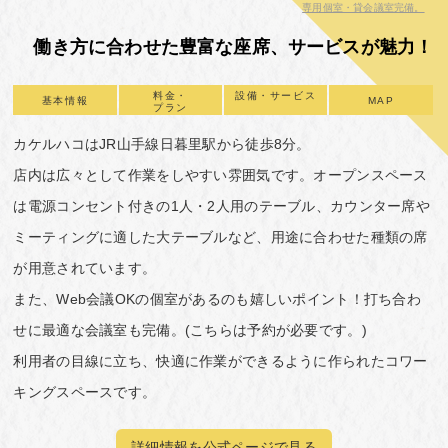
専用個室・貸会議室完備。
働き方に合わせた豊富な座席、サービスが魅力！
料金・
設備・サービス
基本情報
MAP
プラン
カケルハコはJR山手線日暮里駅から徒歩8分。
店内は広々として作業をしやすい雰囲気です。オープンスペース
は電源コンセント付きの1人・2人用のテーブル、カウンター席や
ミーティングに適した大テーブルなど、用途に合わせた種類の席
が用意されています。
また、Web会議OKの個室があるのも嬉しいポイント！打ち合わ
せに最適な会議室も完備。(こちらは予約が必要です。)
利用者の目線に立ち、快適に作業ができるように作られたコワー
キングスペースです。
詳細情報を公式ページで見る