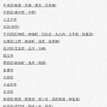
中央区(銀座・京橋・東京・日本橋)
中野区(東中野・中野)
八王子市
北区(赤羽)
千代田区(神田・神保町・日比谷・丸の内・大手町・秋葉原)
台東区(上野・御徒町・浅草・浅草橋)
品川区(五反田・品川・大崎)
国立市
墨田区(錦糸町・曳舟・両国)
多摩市
大田区
小金井市
文京区
新宿区(新宿・西新宿・四ツ谷・高田馬場・神楽坂)
杉並区(高円寺・阿佐ヶ谷・荻窪)