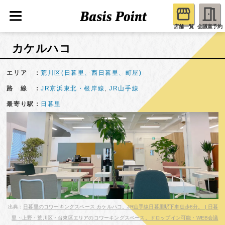
店舗一覧
会議室予約
カケルハコ
エリア ：
荒川区(日暮里、西日暮里、町屋)
路 線 ：
JR京浜東北・根岸線
,
JR山手線
最寄り駅：
日暮里
出典：
日暮里のコワーキングスペース カケルハコ。JR山手線日暮里駅下車徒歩8分。 | 日暮
里・上野・荒川区・台東区エリアのコワーキングスペース。ドロップイン可能・WEB会議