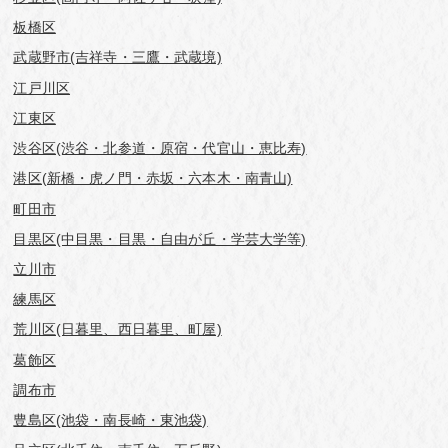
板橋区
武蔵野市(吉祥寺・三鷹・武蔵境)
江戸川区
江東区
渋谷区(渋谷・北参道・原宿・代官山・恵比寿)
港区(新橋・虎ノ門・赤坂・六本木・南青山)
町田市
目黒区(中目黒・目黒・自由が丘・学芸⼤学等)
立川市
練馬区
荒川区(日暮里、西日暮里、町屋)
葛飾区
調布市
豊島区(池袋・南長崎・東池袋)