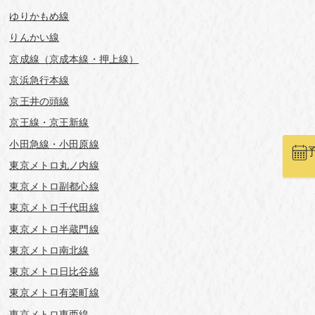
ゆりかもめ線
りんかい線
京成線（京成本線・押上線）
京浜急行本線
京王井の頭線
京王線・京王新線
小田急線・小田原線
東京メトロ丸ノ内線
東京メトロ副都心線
東京メトロ千代田線
東京メトロ半蔵門線
東京メトロ南北線
東京メトロ日比谷線
東京メトロ有楽町線
東京メトロ東西線