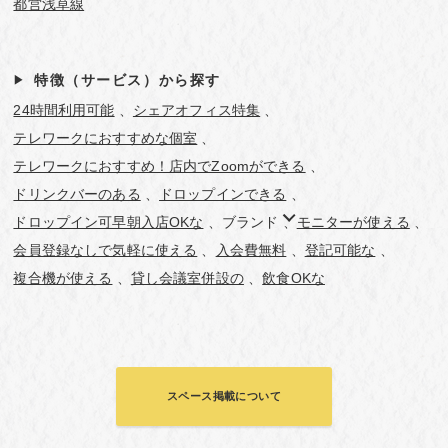
都営浅草線
特徴（サービス）から探す
24時間利用可能
シェアオフィス特集
テレワークにおすすめな個室
テレワークにおすすめ！店内でZoomができる
ドリンクバーのある
ドロップインできる
ドロップイン可早朝入店OKな
ブランド
モニターが使える
会員登録なしで気軽に使える
入会費無料
登記可能な
複合機が使える
貸し会議室併設の
飲食OKな
スペース掲載について