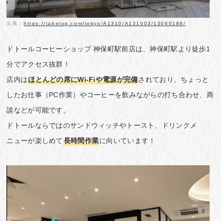
出典：
https://tabelog.com/tokyo/A1310/A131003/13060188/
ドトールコーヒーショップ 神保町駅前店は、神保町駅より徒歩1
分でアクセス抜群！
店内は
ほとんどの席にWi-Fiや電源が完備
されており、ちょっと
したお仕事（PC作業）やコーヒーを飲みながらの打ち合わせ、商
談などが可能です。
ドトールならではのサンドウィッチやトースト、ドリンクメ
ニューが楽しめて
長時間作業
に向いています！