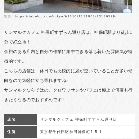
出典：
https://tabelog.com/tokyo/A1310/A131003/13136579/
サンマルクカフェ 神保町すずらん通り店は、神保町駅より徒歩1
分で好立地！
余裕のある店内と自分の作業に集中できる落ち着いた雰囲気が特
徴的です。
こちらの店舗は、休日でも比較的に席が空いていることが多い傾
向なので気軽に立ち寄れますね♪
サンマルクならではの、クロワッサンやパフェは極上で何度も行
きたくなるのでおすすめです！
店名
サンマルクカフェ 神保町すずらん通り店
住所
東京都千代田区神田神保町1-5-1