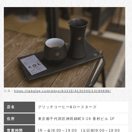
出典：
https://tabelog.com/tokyo/A1310/A131003/13180698/
店名
グリッチコーヒー&ロースターズ
住所
東京都千代田区神田錦町3-16 香村ビル 1F
営業時間
[月～金]8:00～19:00 [土日祝]9:00～19:00