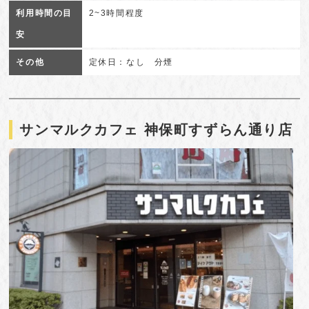
利用時間の目
2~3時間程度
安
その他
定休日：なし 分煙
サンマルクカフェ 神保町すずらん通り店