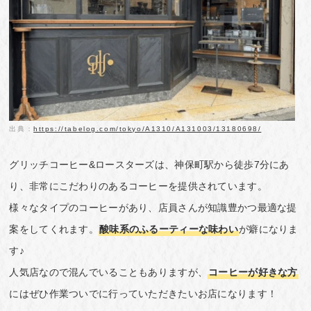
出典：
https://tabelog.com/tokyo/A1310/A131003/13180698/
グリッチコーヒー&ロースターズは、神保町駅から徒歩7分にあ
り、非常にこだわりのあるコーヒーを提供されています。
様々なタイプのコーヒーがあり、店員さんが知識豊かつ最適な提
案をしてくれます。
酸味系のふるーティーな味わい
が癖になりま
す♪
人気店なので混んでいることもありますが、
コーヒーが好きな方
にはぜひ作業ついでに行っていただきたいお店になります！