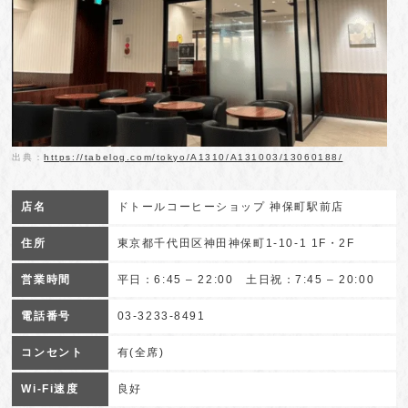
出典：
https://tabelog.com/tokyo/A1310/A131003/13060188/
店名
ドトールコーヒーショップ 神保町駅前店
住所
東京都千代田区神田神保町1-10-1 1F・2F
営業時間
平日：6:45 – 22:00 土日祝：7:45 – 20:00
電話番号
03-3233-8491
コンセント
有(全席)
Wi-Fi速度
良好