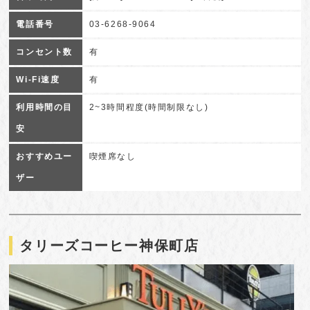
電話番号
03-6268-9064
コンセント数
有
Wi-Fi速度
有
利用時間の目
2~3時間程度(時間制限なし)
安
おすすめユー
喫煙席なし
ザー
タリーズコーヒー神保町店