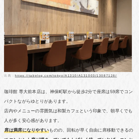
出典：
https://tabelog.com/tokyo/A1310/A131003/13087126/
珈琲館 専大前本店は、神保町駅から徒歩2分で座席は59席でコン
パクトながらゆとりがあります。
店内やメニューの雰囲気は和製カフェという印象で、朝早くでも
人が多く安心感があります。
席は満席になりやすい
ものの、回転が早く自由に席移動できるの