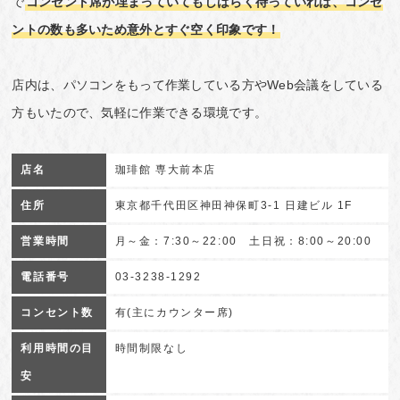
で
コンセント席が埋まっていてもしばらく待っていれば、コンセ
ントの数も多いため意外とすぐ空く印象です！
店内は、パソコンをもって作業している方やWeb会議をしている
方もいたので、気軽に作業できる環境です。
店名
珈琲館 専大前本店
住所
東京都千代田区神田神保町3-1 日建ビル 1F
営業時間
月～金：7:30～22:00 土日祝：8:00～20:00
電話番号
03-3238-1292
コンセント数
有(主にカウンター席)
利用時間の目
時間制限なし
安