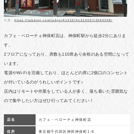
出典：
https://tabelog.com/tokyo/A1310/A131003/13060209/
カフェ・ベローチェ神保町店は、神保町駅から徒歩2分にありま
す。
2フロアになっており、席数も110席あり余裕のある空間になって
います。
電源やWi-Fiを完備しており、ほとんどの席に2個口のコンセント
が付いているのがうれしいポイントです♪
店内はリモートや作業をしている人が多く、落ち着いた雰囲気な
ので集中したい方はぜひ行ってみてください！
店名
カフェ・ベローチェ神保町店
住所
東京都千代田区神田神保町1-8