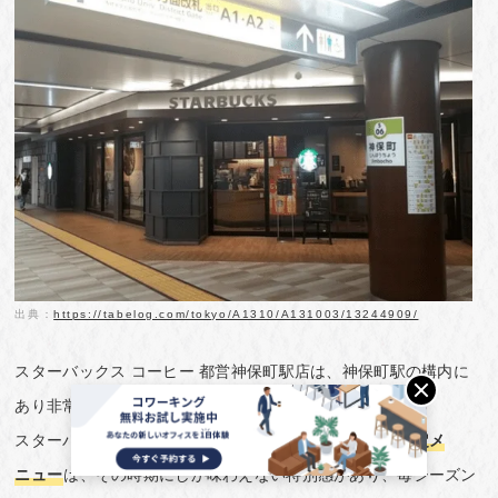
出典：
https://tabelog.com/tokyo/A1310/A131003/13244909/
スターバックス コーヒー 都営神保町駅店は、神保町駅の構内に
あり非常に便利です♪
スターバックスの一番の魅力は、
季節ごとに登場する限定メ
ニュー
は、その時期にしか味わえない特別感があり、毎シーズン