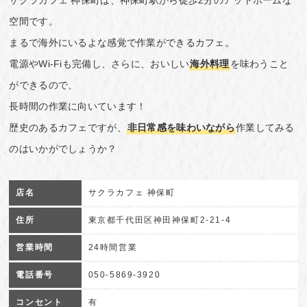
サクラカフェ 神保町は、神保町駅から徒歩2分のアットホームな
空間です。
まるで海外にいるよな感覚で作業ができるカフェ。
電源やWi-Fiも完備し、さらに、おいしい
海外料理
を味わうこと
ができるので、
長時間の作業に向いています！
歴史のあるカフェですが、
非日常感を味わいながら
作業してみる
のはいかがでしょうか？
店名
サクラカフェ 神保町
住所
東京都千代田区神田神保町2-21-4
営業時間
24時間営業
電話番号
050-5869-3920
コンセント
有