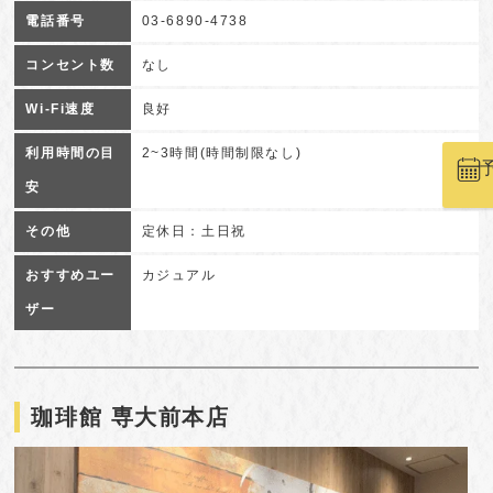
電話番号
03-6890-4738
コンセント数
なし
Wi-Fi速度
良好
利用時間の目
2~3時間(時間制限なし)
安
その他
定休日：土日祝
おすすめユー
カジュアル
ザー
珈琲館 専大前本店