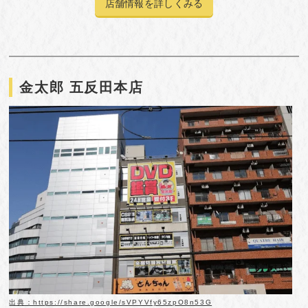
店舗情報を詳しくみる
金太郎 五反田本店
出典：https://share.google/sVPYVfy65zpO8n53G