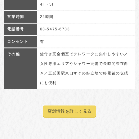
4F・5F
営業時間
24時間
電話番号
03-5475-6733
コンセント
有
その他
鍵付き完全個室でテレワークに集中しやすい／
女性専用エリアやシャワー完備で長時間滞在向
き／五反田駅東口すぐの好立地で終電後の仮眠
にも便利
店舗情報を詳しく見る