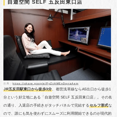
自遊空間 SELF 五反田東口店
出典：
https://share.google/PyZiiAMEnDqrraAem
JR五反田駅東口から徒歩3分
、都営浅草線ならA5出口から徒歩1
分という好立地にある「自遊空間 SELF 五反田東口店」。その名
の通り、入退店の手続きがタッチパネルで完結する
セルフ形式
な
ので、誰にも気を使わずにスムーズに利用開始できるのが現代的