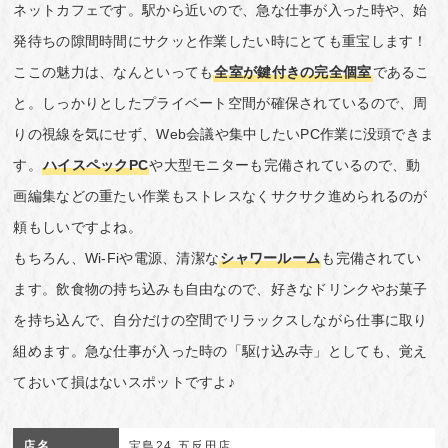
ネットカフェです。駅から近いので、急な仕事が入った時や、始
発待ちの隙間時間にサクッと作業したい時にとても重宝します！
ここの魅力は、なんといっても
全室が鍵付きの完全個室
であるこ
と。しっかりとしたプライベート空間が確保されているので、周
りの視線を気にせず、Web会議や集中したいPC作業に没頭できま
す。
ハイスペックPC
や大型モニターも完備されているので、動
画編集などの重たい作業もストレスなくサクサク進められるのが
頼もしいですよね。
もちろん、Wi-Fiや電源、清潔な
シャワールーム
も完備されてい
ます。飲食物の持ち込みも自由なので、好きなドリンクやお菓子
を持ち込んで、自分だけの空間でリラックスしながら仕事に取り
組めます。急な仕事が入った時の「駆け込み寺」としても、覚え
ておいて損はないスポットですよ♪
店名
宝島24 五反田店