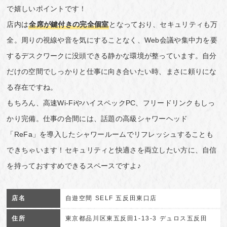
で嬉しいポイントです！
店内は
全席が鍵付きの完全個室
となっており、セキュリティも万
全。周りの視線や音を気にすることなく、Web会議や集中力を要
するデスクワークに没頭できる静かな環境が整っています。自分
だけの空間でしっかりと仕事に向き合いたい時、まさに頼りにな
る存在ですね。
もちろん、高速Wi-FiやハイスペックPC、フリードリンクもしっ
かり完備。仕事の合間には、話題の高級シャワーヘッド
「ReFa」を導入したシャワールームでリフレッシュすることも
できちゃいます！セキュリティと快適さを両立したい方に、自信
を持っておすすめできるスペースですよ♪
店名
自遊空間 SELF 五反田東口店
住所
東京都品川区東五反田1-13-3 デュロス五反田