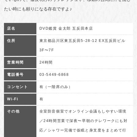
たい時にも頼りになる存在ですよ♪
店名
DVD鑑賞 金太郎 五反田本店
住所
東京都品川区東五反田5-28-12 EX五反田ビル
3F〜7F
営業時間
24時間
電話番号
03-5449-6868
コンセント
有（一階席のみ）
Wi-Fi
有
その他
全室防音個室でオンライン会議もしやすい環境
／24時間営業で深夜〜早朝のテレワークにも対
応／シャワー完備で仮眠と身支度をまとめて行