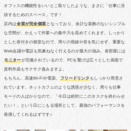
オフィスの機能性をいいとこ取りしたような、まさに「仕事に没
頭するためのスペース」です！
店内は
全室が完全個室
となっており、余計な装飾のないシンプル
な空間が、かえって作業への集中力を高めてくれます。しっかり
とした扉付きの個室なので、周りの視線や音を気にせず、重要な
Web会議や電話も気兼ねなく行えるのが最大の強み。各部屋には
モニター
が完備されているので、PCを繋げば広々とした画面で
資料作成もサクサク進みますよ。
もちろん、高速Wi-Fiや電源、
フリードリンク
もしっかり用意さ
れています。ネットカフェのような誘惑が少なく、周りも仕事
モードの人ばかりなので、「今日は絶対にこのタスクを終わらせ
たい！」という日にこもる場所として、最強のパフォーマンスを
発揮してくれるはずです♪