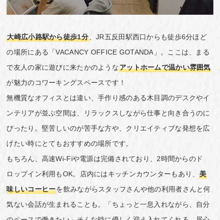
大崎広小路駅から徒歩1分
、JR五反田駅西口からも徒歩6分ほど
の場所にある「VACANCY OFFICE GOTANDA」。ここは、まる
で友人の家に遊びに来たかのような
アットホームで温かい雰囲気
が魅力のコワーキングスペースです！
無機質なオフィスとは違い、手作り感のある木目調のデスクやイ
ンテリアが並ぶ空間は、リラックスしながら仕事と向き合うのに
ぴったり。堅苦しいのが苦手な方や、クリエイティブな発想を広
げたい時にとてもおすすめの場所です。
もちろん、高速Wi-Fiや電源は完備されており、2時間からのド
ロップイン利用もOK。店内にはキッチンカウンターもあり、
美
味しいコーヒー
を飲みながらスタッフさんや他の利用者さんと何
気ない会話が生まれることも。「ちょっと一息入れながら、自分
のペースで働きたい」そんな時に優しく迎え入れてくれる、居心