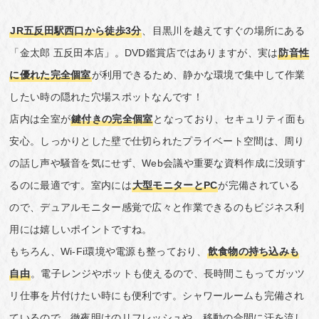
JR五反田駅西口から徒歩3分
、目黒川を越えてすぐの場所にある
「金太郎 五反田本店」。DVD鑑賞店ではありますが、実は
防音性
に優れた完全個室
が利用できるため、静かな環境で集中して作業
したい時の隠れた穴場スポットなんです！
店内は全室が
鍵付きの完全個室
となっており、セキュリティ面も
安心。しっかりとした壁で仕切られたプライベート空間は、周り
の話し声や騒音を気にせず、Web会議や重要な資料作成に没頭す
るのに最適です。室内には
大型モニターとPC
が完備されている
ので、デュアルモニター感覚で広々と作業できるのもビジネス利
用には嬉しいポイントですね。
もちろん、Wi-Fi環境や電源も整っており、
飲食物の持ち込みも
自由
。電子レンジやポットも使えるので、長時間こもってガッツ
リ仕事を片付けたい時にも便利です。シャワールームも完備され
ているので、徹夜明けのリフレッシュや、移動の合間に汗を流し