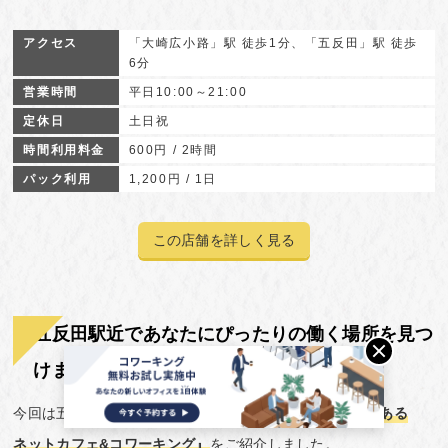
アクセス
「大崎広小路」駅 徒歩1分、「五反田」駅 徒歩
6分
営業時間
平日10:00～21:00
定休日
土日祝
時間利用料金
600円 / 2時間
パック利用
1,200円 / 1日
この店舗を詳しく見る
五反田駅近であなたにぴったりの働く場所を見つ
けましょう！
今回は五反田エリアで
『本当に仕事が捗る電源とWi-Fiがある
ネットカフェ&コワーキング』
をご紹介しました。