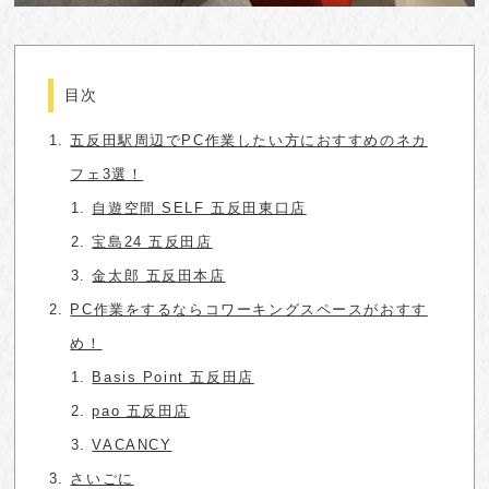
目次
五反田駅周辺でPC作業したい方におすすめのネカ
フェ3選！
自遊空間 SELF 五反田東口店
宝島24 五反田店
金太郎 五反田本店
PC作業をするならコワーキングスペースがおすす
め！
Basis Point 五反田店
pao 五反田店
VACANCY
さいごに