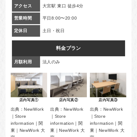
アクセス
大宮駅 東口 徒歩4分
営業時間
平日8:00〜20:00
定休日
土日・祝日
料金プラン
月額利用
法人のみ
店内写真①
店内写真②
店内写真③
出典：
NewWork
出典：
NewWork
出典：
NewWork
｜Store
｜Store
｜Store
information｜関
information｜関
information｜関
東｜NewWork 大
東｜NewWork 大
東｜NewWork 大