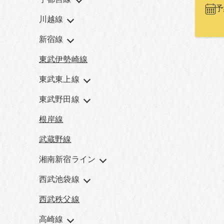
予
川越線
新宿線
東武伊勢崎線
東武東上線
東武野田線
根岸線
武蔵野線
湘南新宿ライン
西武池袋線
西武秩父線
高崎線