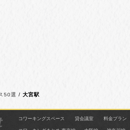
ス50選
大宮駅
コワーキングスペース
貸会議室
料金プラン