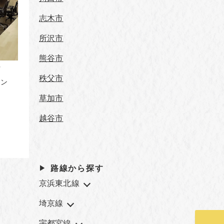
志木市
所沢市
熊谷市
。
秩父市
キン
草加市
越谷市
路線から探す
京浜東北線
埼京線
宇都宮線