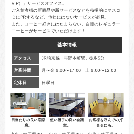
VIP）」サービスオフィス。
ご入館者様の新商品や新サービスなどを積極的にマスコ
ミにPRするなど、他社にはないサービスが必見。
また、コーヒー好きにはたまらない、自慢のレギュラー
コーヒーがサービスでいただけます！
基本情報
アクセス
JR埼京線 ｢与野本町駅｣ 徒歩5分
営業時間
月〜金 9:00〜17:00 土 9:00〜12:00
定休日
日曜日
日当たりの良い窓際
使い勝手の良い会議
お客様を呼んでの打
席。
室。
合せにも。