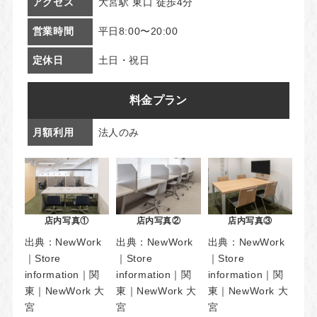
アクセス
大宮駅 東口 徒歩4分
営業時間
平日8:00〜20:00
定休日
土日・祝日
料金プラン
月額利用
法人のみ
店内写真①
店内写真②
店内写真③
出典：
NewWork
出典：
NewWork
出典：
NewWork
｜Store
｜Store
｜Store
information｜関
information｜関
information｜関
東｜NewWork 大
東｜NewWork 大
東｜NewWork 大
宮
宮
宮