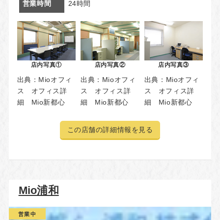
営業時間
24時間
店内写真①
店内写真②
店内写真③
出典：
Mioオフィ
出典：
Mioオフィ
出典：
Mioオフィ
ス オフィス詳
ス オフィス詳
ス オフィス詳
細 Mio新都心
細 Mio新都心
細 Mio新都心
この店舗の詳細情報を見る
Mio浦和
営業中