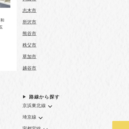
志木市
浦和
所沢市
埼玉
熊谷市
秩父市
草加市
越谷市
路線から探す
京浜東北線
埼京線
宇都宮線