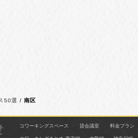
ス50選
南区
コワーキングスペース
貸会議室
料金プラン