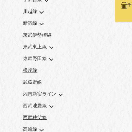
予
川越線
新宿線
東武伊勢崎線
東武東上線
東武野田線
根岸線
武蔵野線
湘南新宿ライン
西武池袋線
西武秩父線
高崎線