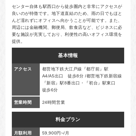
センター自体も駅西口から徒歩圏内と非常にアクセスが
良いのが特徴です。地下道直結のため、雨の日でもほと
んど濡れずにオフィスへ向かうことが可能です。また、
周辺には金融機関、郵便局、飲食店など、ビジネスに必
要な施設が充実しており、利便性の高いオフィス環境を
提供。
基本情報
アクセス
都営地下鉄大江戸線『都庁前』駅
A4/A5出口 徒歩8分 /都営地下鉄新宿線
『新宿』駅8番出口・『初台』駅東口
徒歩6分
営業時間
24時間営業
料金プラン
月額利用
59,900円~/月