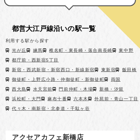
都営大江戸線沿いの駅一覧
利用する駅から探す
光が丘
練馬
椎名町・東長崎・落合南長崎
東中野
都庁前・西新宿5丁目
新宿・西武新宿・新宿西口・新線新宿
東新宿
飯田橋
御徒町・上野広小路・仲御徒町・新御徒町
両国
西大島
水天宮前
門前仲町・木場
新橋・汐留
浜松町・大門
麻布十番
六本木
外苑前・青山一丁目
代々木・南新宿・北参道・千駄ヶ谷
アクセアカフェ新橋店