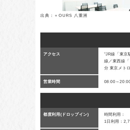
出典：
＋OURS 八重洲
アクセス
"JR線「東
線／東西線「
分 東京メト
営業時間
08:00～20:0
都度利用(ドロップイン)
時間利用：
1日利用：2,7