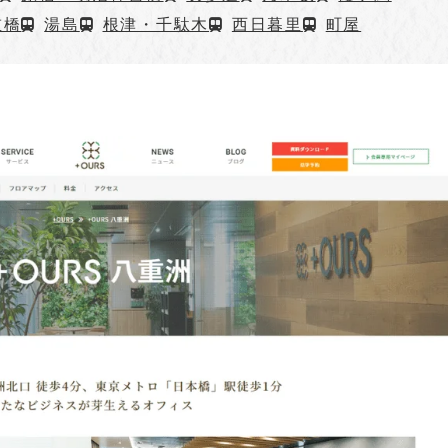
重橋
湯島
根津・千駄木
西日暮里
町屋