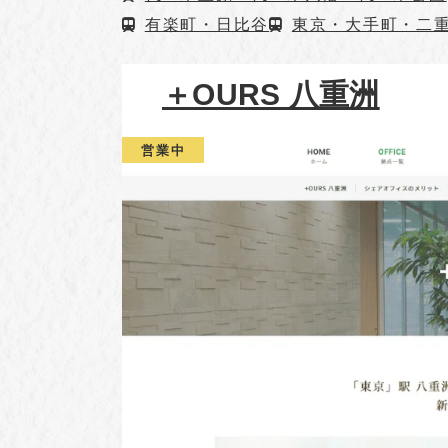
有楽町・日比谷
東京・大手町・二
＋OURS 八重洲
営業中