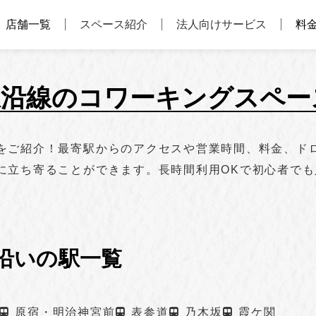
店舗一覧
スペース紹介
法人向けサービス
料
線沿線のコワーキングスペー
ご紹介！最寄駅からのアクセスや営業時間、料金、ドロッ
に立ち寄ることができます。長時間利用OKで初心者で
沿いの駅一覧
原宿・明治神宮前
表参道
乃木坂
霞ケ関