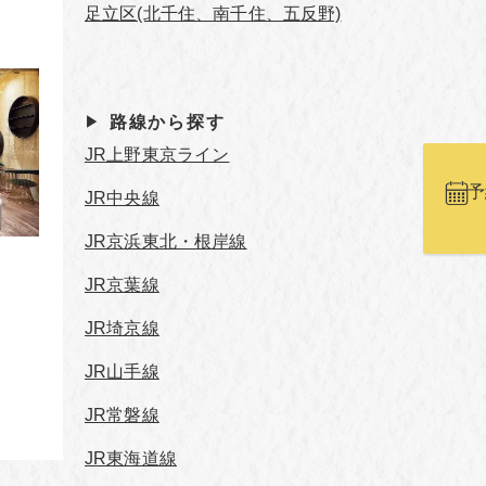
足立区(北千住、南千住、五反野)
路線から探す
JR上野東京ライン
予
JR中央線
JR京浜東北・根岸線
d
JR京葉線
JR埼京線
JR山手線
JR常磐線
JR東海道線