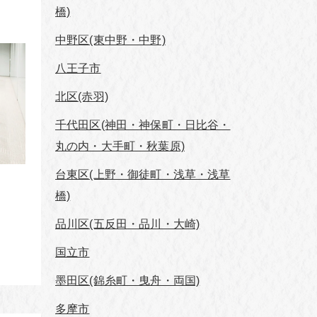
橋)
中野区(東中野・中野)
八王子市
北区(赤羽)
千代田区(神田・神保町・日比谷・
丸の内・大手町・秋葉原)
台東区(上野・御徒町・浅草・浅草
橋)
品川区(五反田・品川・大崎)
国立市
墨田区(錦糸町・曳舟・両国)
多摩市