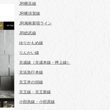
JR横浜線
JR横須賀線
JR湘南新宿ライン
JR総武線
ゆりかもめ線
りんかい線
京成線（京成本線・押上線）
京浜急行本線
京王井の頭線
京王線・京王新線
小田急線・小田原線