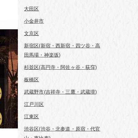
大田区
小金井市
文京区
新宿区(新宿・西新宿・四ツ谷・高
田馬場・神楽坂)
杉並区(高円寺・阿佐ヶ谷・荻窪)
板橋区
武蔵野市(吉祥寺・三鷹・武蔵境)
江戸川区
江東区
渋谷区(渋谷・北参道・原宿・代官