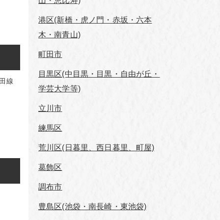
山・恵比寿)
港区(新橋・虎ノ門・赤坂・六本
木・南青山)
町田市
目黒区(中目黒・目黒・自由が丘・
代田線
学芸⼤学等)
立川市
練馬区
荒川区(日暮里、西日暮里、町屋)
葛飾区
調布市
豊島区(池袋・南長崎・東池袋)