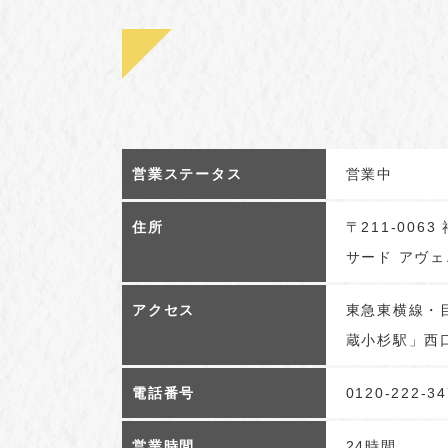
営業ステータス
営業中
住所
〒211-00
サード アヴ
アクセス
東急東横線・目
蔵小杉駅」⻄口
電話番号
0120-222-34
営業時間
24時間