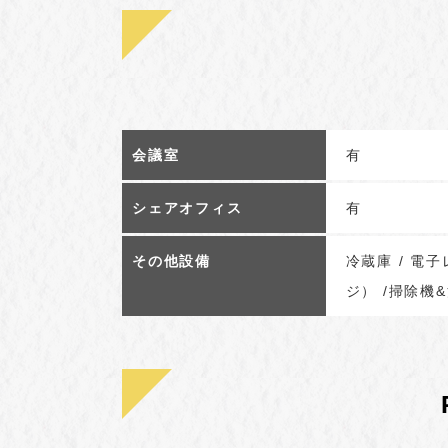
会議室
有
シェアオフィス
有
その他設備
冷蔵庫 / 電
ジ） /掃除機&