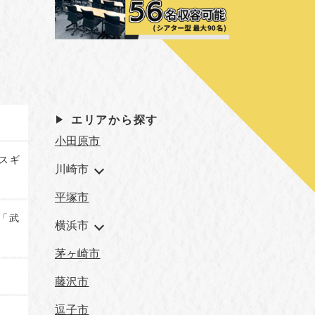
エリアから探す
小田原市
コスギ
川崎市
平塚市
 「武
横浜市
茅ヶ崎市
藤沢市
逗子市