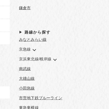
鎌倉市
路線から探す
みなとみらい線
京急線
京浜東北線/根岸線
南武線
大雄山線
小田急線
市営地下鉄ブルーライン
東急東横線