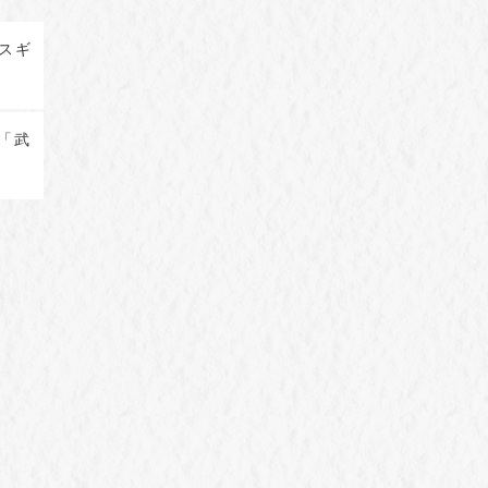
コスギ
 「武