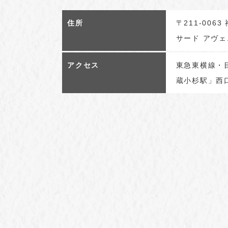
住所
〒211-00
サード アヴ
アクセス
東急東横線・目
蔵小杉駅」⻄口