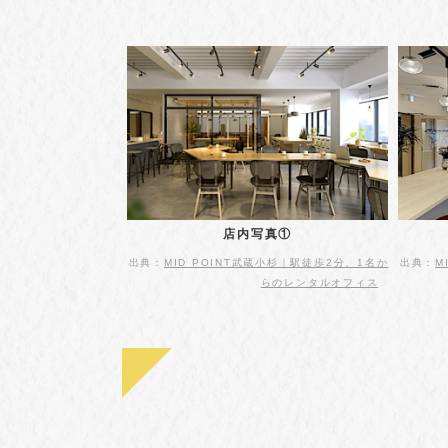
店内写真①
出典：
MID POINT武蔵小杉｜駅徒歩2分、1名か
出典：
M
らのレンタルオフィス