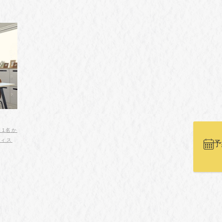
、1名か
フィス
予