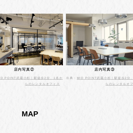
店内写真②
店内写真③
ID POINT武蔵小杉｜駅徒歩2分、1名か
出典：
MID POINT武蔵小杉｜駅徒歩2分
らのレンタルオフィス
らのレンタルオ
MAP