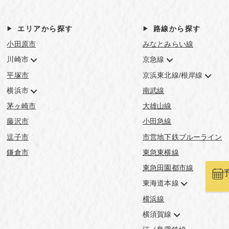
エリアから探す
路線から探す
小田原市
みなとみらい線
川崎市
京急線
平塚市
京浜東北線/根岸線
横浜市
南武線
茅ヶ崎市
大雄山線
藤沢市
小田急線
逗子市
市営地下鉄ブルーライン
鎌倉市
東急東横線
東急田園都市線
東海道本線
横浜線
横須賀線