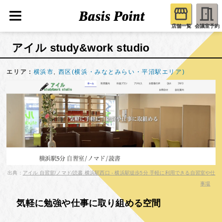
店舗一覧
会議室予約
アイル study&work studio
エリア：
横浜市
,
西区(横浜・みなとみらい・平沼駅エリア)
出典：
アイル 自習室/ノマド/読書 横浜駅西口 - 横浜駅徒歩5分 手軽に利用できる自習室や仕
事場
気軽に勉強や仕事に取り組める空間