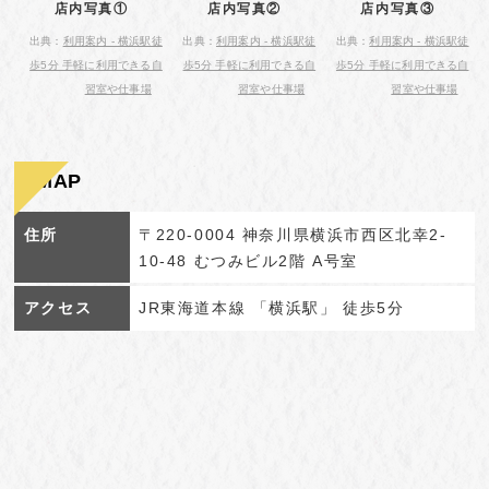
店内写真①
店内写真②
店内写真③
出典：
利用案内 - 横浜駅徒
出典：
利用案内 - 横浜駅徒
出典：
利用案内 - 横浜駅徒
歩5分 手軽に利用できる自
歩5分 手軽に利用できる自
歩5分 手軽に利用できる自
習室や仕事場
習室や仕事場
習室や仕事場
MAP
住所
〒220-0004 神奈川県横浜市西区北幸2-
10-48 むつみビル2階 A号室
アクセス
JR東海道本線 「横浜駅」 徒歩5分