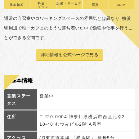
料金・
設備・サービス
基本情報
写真
MAP
プラン
通常の自習室やコワーキングスペースの雰囲気とは異なり, 横浜
駅周辺で唯一カフェのような落ち着いた中で勉強や仕事を行うこ
とができる空間です。
詳細情報を公式ページで見る
基本情報
営業ステー
営業中
タス
住所
〒220-0004 神奈川県横浜市西区北幸2-
10-48 むつみビル2階 A号室
アクセス
JR東海道本線 「横浜駅」 徒歩5分