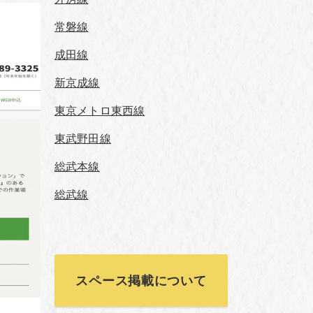
常磐線
成田線
新京成線
東京メトロ東西線
東武野田線
総武本線
総武線
スペース掲載について