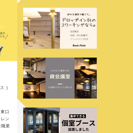
 |
駅東口
、レン
な職業