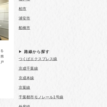
柏市
浦安市
船橋市
する
路線から探す
葉県
つくばエクスプレス線
松戸
京成千葉線
京成本線
京葉線
千葉都市モノレール1号線
外房線