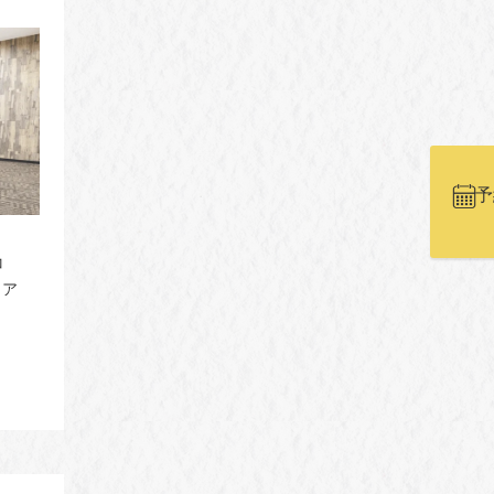
予
コ
リア