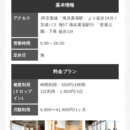
基本情報
アクセス
JR京葉線「海浜幕張駅」より徒歩14分 /
京成バス 海57 海浜幕張駅行 「若葉公
園」下車 徒歩1分
営業時間
5:00～26:00
定休日
無
料金プラン
都度利用
時間利用：550円/1時間
(ドロップ
1日利用：1,650円/1日
イン)
月額利用
6,600〜41,800円/1ヶ月