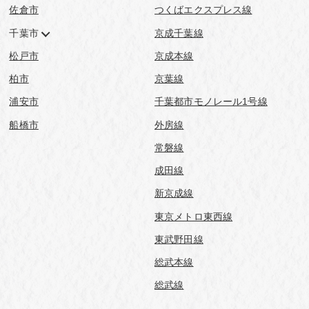
佐倉市
つくばエクスプレス線
千葉市
京成千葉線
松戸市
京成本線
柏市
京葉線
浦安市
千葉都市モノレール1号線
船橋市
外房線
常磐線
成田線
新京成線
東京メトロ東西線
東武野田線
総武本線
総武線