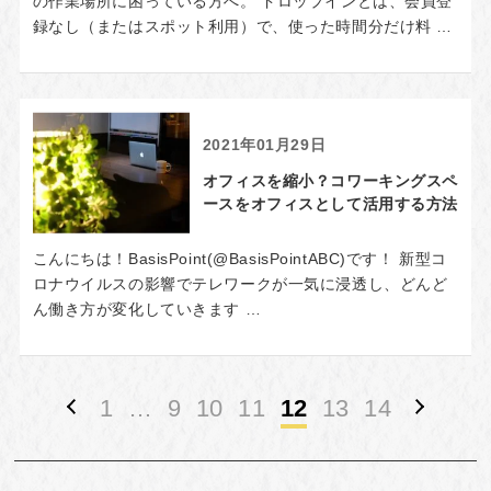
の作業場所に困っている方へ。 ドロップインとは、会員登
録なし（またはスポット利用）で、使った時間分だけ料 …
2021年01月29日
オフィスを縮小？コワーキングスペ
ースをオフィスとして活用する方法
こんにちは！BasisPoint(@BasisPointABC)です！ 新型コ
ロナウイルスの影響でテレワークが一気に浸透し、どんど
ん働き方が変化していきます …
1
…
9
10
11
12
13
14